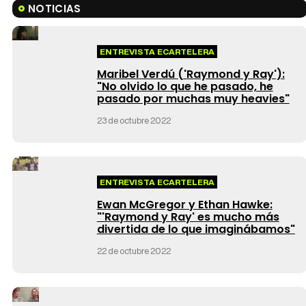
NOTICIAS
ENTREVISTA ECARTELERA
Maribel Verdú ('Raymond y Ray'):
"No olvido lo que he pasado, he
pasado por muchas muy heavies"
23 de octubre 2022
ENTREVISTA ECARTELERA
Ewan McGregor y Ethan Hawke:
"'Raymond y Ray' es mucho más
divertida de lo que imaginábamos"
22 de octubre 2022