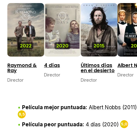
5,0
5,0
5,3
6,
2022
2020
2015
20
Raymond &
4 días
Últimos días
Albert 
Ray
en el desierto
Director
Director
Director
Director
Película mejor puntuada:
Albert Nobbs
(2011)
6,5
Película peor puntuada:
4 días
(2020)
5,0