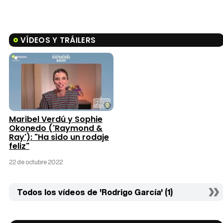
VÍDEOS Y TRÁILERS
7:23
Maribel Verdú y Sophie
Okonedo ('Raymond &
Ray'): "Ha sido un rodaje
feliz"
22 de octubre 2022
Todos los vídeos de 'Rodrigo García' (1)