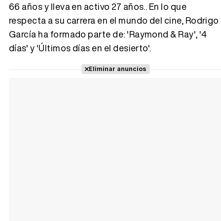
66 años y lleva en activo 27 años.. En lo que
respecta a su carrera en el mundo del cine, Rodrigo
Tráiler 'Vida perra' (2026)
García ha formado parte de: 'Raymond & Ray', '4
días' y 'Últimos días en el desierto'.
Eliminar anuncios
Tráiler Oficial en VOSE 'The Audacity'
Tráiler en español 'Outcome' (2026)
Tráiler 'Do Not Enter' (2026)