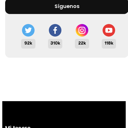
Síguenos
92k
310k
22k
118k