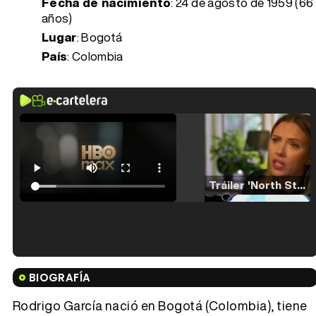
Fecha de nacimiento
:
24 de agosto de 1959 (66
años)
Lugar
: Bogotá
País
: Colombia
Tráiler 'North Star' (2023)
Tráiler en español de 'La isla olvidada'
BIOGRAFÍA
Rodrigo García nació en Bogotá (Colombia), tiene