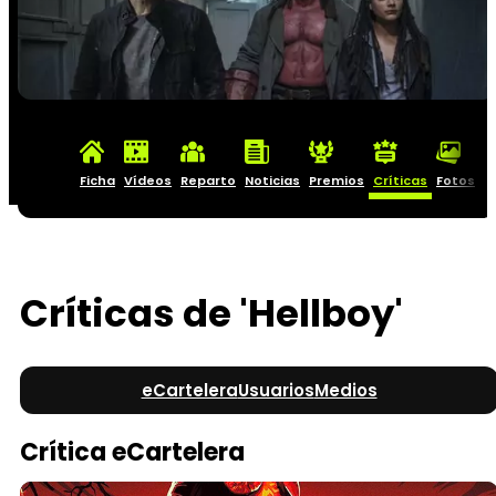
Ficha
Vídeos
Reparto
Noticias
Premios
Críticas
Fotos
C
Críticas de 'Hellboy'
eCartelera
Usuarios
Medios
Crítica eCartelera