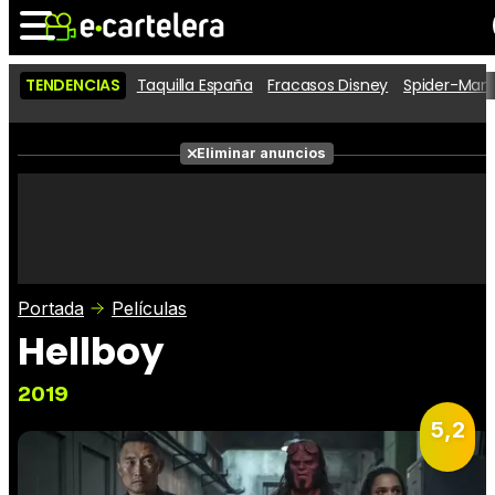
TENDENCIAS
Taquilla España
Fracasos Disney
Spider-Man 
Noticias
Cartelera
Películas
Eliminar anuncios
Series
Vídeos
Taquilla
Fotos
Premios
Rostros
Críticas
Entradas
Portada
Películas
Hellboy
2019
5,2