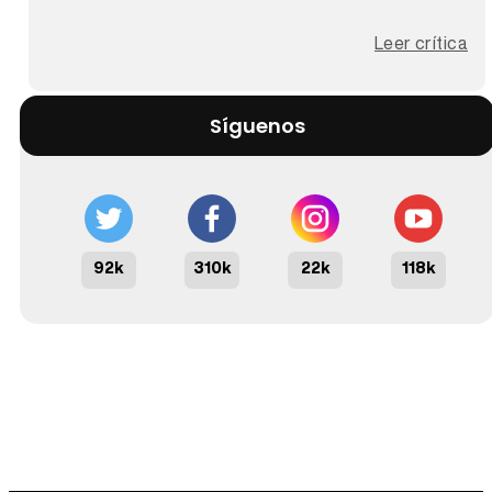
Leer crítica
Síguenos
92k
310k
22k
118k