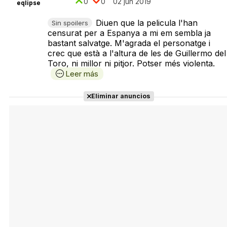
0
0
02 jun 2019
eqlipse
Diuen que la pelicula l'han
Sin spoilers
censurat per a Espanya a mi em sembla ja
bastant salvatge. M'agrada el personatge i
crec que està a l'altura de les de Guillermo del
Toro, ni millor ni pitjor. Potser més violenta.
Leer más
Eliminar anuncios