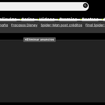
elículas
Series
Vídeos
Premios
Rostros
spaña
Fracasos Disney
Spider-Man post créditos
Final Spide
Películas
Eliminar anuncios
Fotos
Entradas