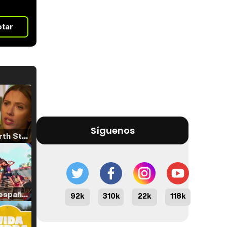
otar
Síguenos
Tráiler 'North Star' (2023)
Tráiler en español de 'La isla olvidada'
92k
310k
22k
118k