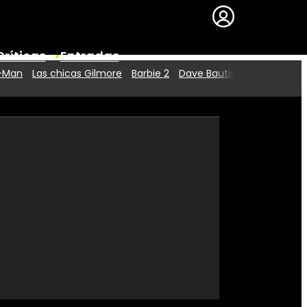
Críticas
Entradas
r-Man
Las chicas Gilmore
Barbie 2
Dave Bautista
Series
Premios