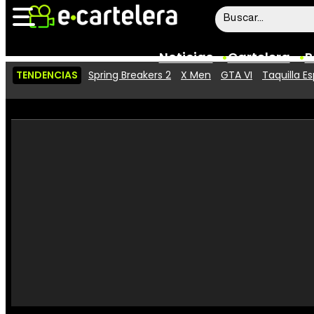
Noticias
Cartelera
P
TENDENCIAS
Spring Breakers 2
X Men
GTA VI
Taquilla E
Noticias
Cartelera
Vídeos
Taquilla
Rostros
Críticas