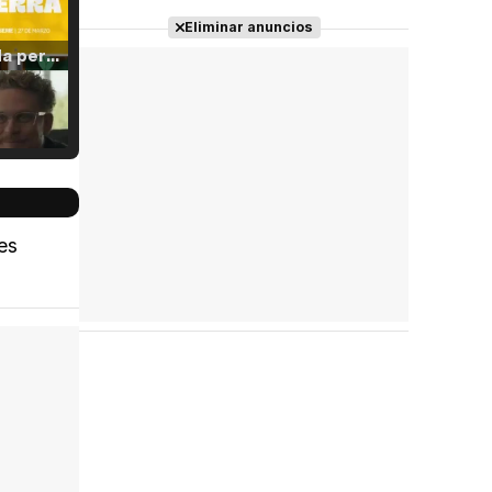
Eliminar anuncios
Tráiler 'Vida perra' (2026)
Tráiler Oficial en VOSE 'The Audacity'
es
Tráiler en español 'Outcome' (2026)
Tráiler 'Do Not Enter' (2026)