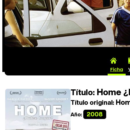
Ficha
Home ¿D
Título:
Ho
Título original:
2008
Año: