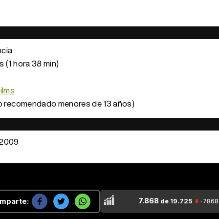
ncia
 (1 hora 38 min)
ilms
o recomendado menores de 13 años)
 2009
7.868
mparte:
de 19.725
-7868