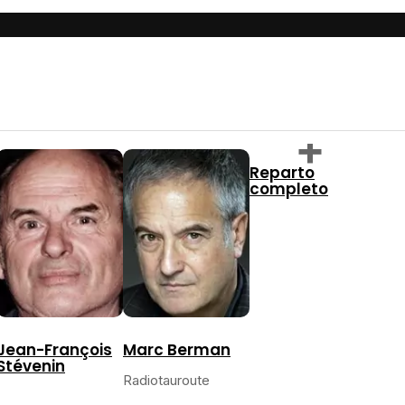
Reparto
completo
Jean-François
Marc Berman
Stévenin
Radiotauroute