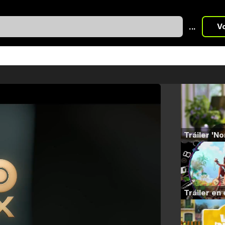
...
V