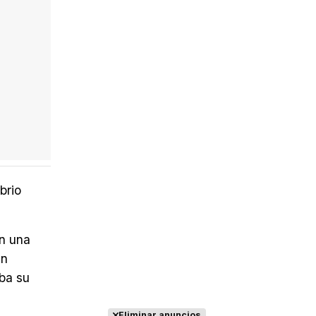
brio
en una
un
eba su
Eliminar anuncios