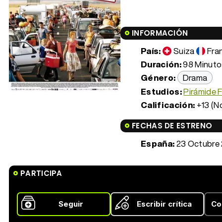
INFORMACIÓN
País:
Suiza
Fra
Duración:
98 Minutos
Género:
Drama
Estudios:
Pirámide F
Calificación:
+13 (N
FECHAS DE ESTRENO
España:
23 Octubre
PARTICIPA
Seguir
Escribir crítica
Co