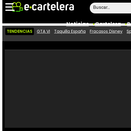
Noticias
Cartelera
P
TENDENCIAS
GTA VI
Taquilla España
Fracasos Disney
Sp
Noticias
Cartelera
Vídeos
Taquilla
Rostros
Críticas