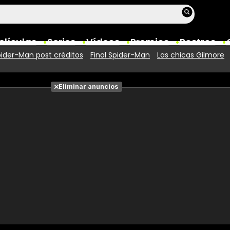
elículas
Series
Vídeos
Premios
Rostros
ider-Man post créditos
Final Spider-Man
Las chicas Gilmore
Películas
Eliminar anuncios
Fotos
Entradas