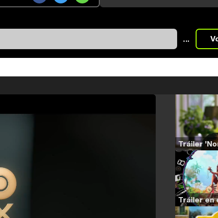
...
V