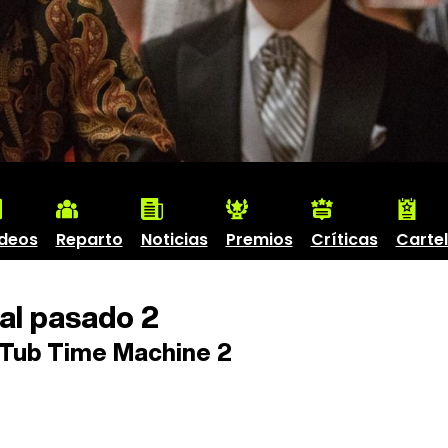
deos
Reparto
Noticias
Premios
Críticas
Carte
al pasado 2
Tub Time Machine 2