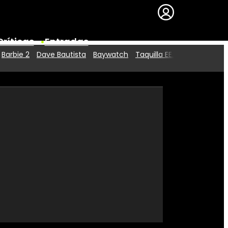
Críticas
Entradas
Barbie 2
Dave Bautista
Baywatch
Taquilla EE.UU.
Series
Premios