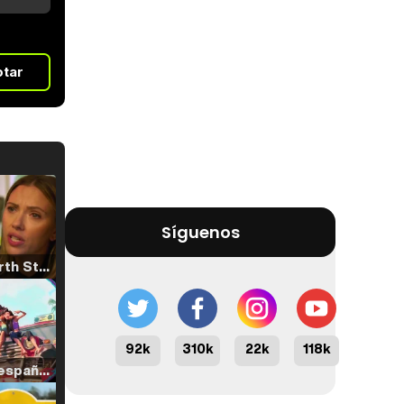
otar
Síguenos
Tráiler 'North Star' (2023)
92k
310k
22k
118k
Tráiler en español de 'La isla olvidada'