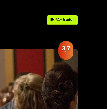
Ver
tráiler
3,7