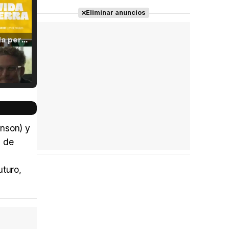
Eliminar anuncios
Tráiler 'Vida perra' (2026)
Tráiler Oficial en VOSE 'The Audacity'
inson) y
d de
Tráiler en español 'Outcome' (2026)
uturo,
Tráiler 'Do Not Enter' (2026)