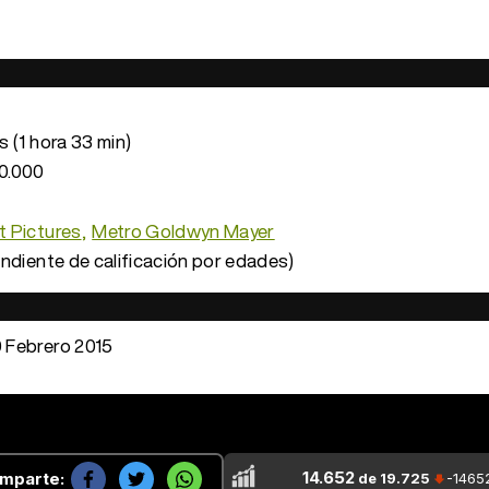
 (1 hora 33 min)
0.000
 Pictures
Metro Goldwyn Mayer
ndiente de calificación por edades)
 Febrero 2015
14.652
mparte:
de 19.725
-1465