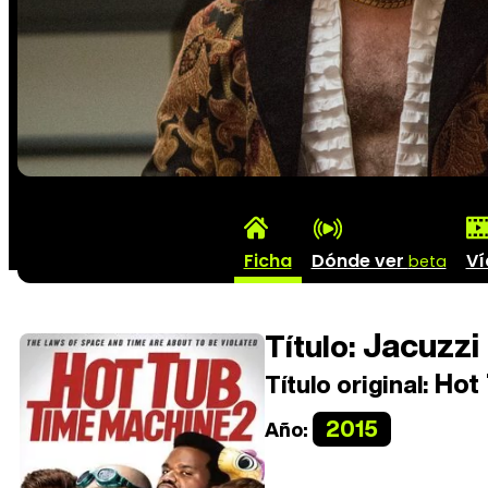
Ficha
Dónde ver
Ví
beta
Jacuzzi 
Título:
Hot 
Título original:
2015
Año: