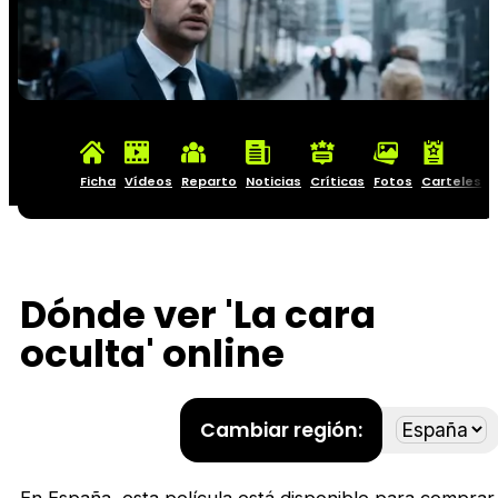
Ficha
Vídeos
Reparto
Noticias
Críticas
Fotos
Carteles
Dónde ver 'La cara
oculta' online
Cambiar región:
En
España
, esta película está disponible para comprar