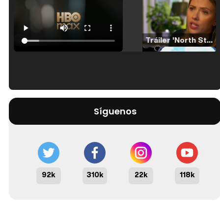
Tráiler 'North Star' (2023)
Tráiler en español de 'La isla olvidada'
Síguenos
Tráiler 'Vida perra' (2026)
92k
310k
22k
118k
Tráiler Oficial en VOSE 'The Audacity'