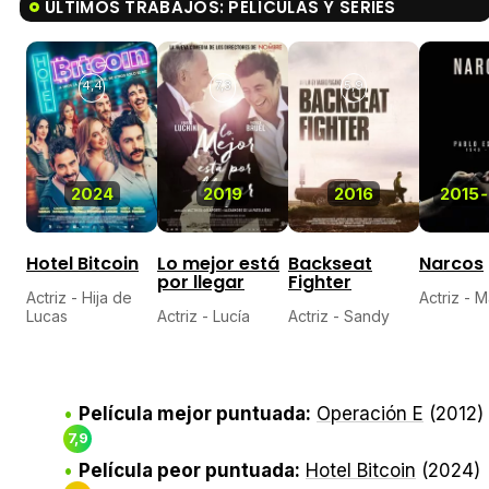
ÚLTIMOS TRABAJOS: PELÍCULAS Y SERIES
4,4
7,3
5,9
2024
2019
2016
2015
-
Hotel Bitcoin
Lo mejor está
Backseat
Narcos
por llegar
Fighter
Actriz - Hija de
Actriz - M
Lucas
Actriz - Lucía
Actriz - Sandy
Película mejor puntuada:
Operación E
(2012)
7,9
Película peor puntuada:
Hotel Bitcoin
(2024)