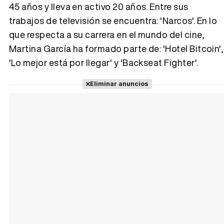
45 años y lleva en activo 20 años. Entre sus
trabajos de televisión se encuentra: 'Narcos'. En lo
Tráiler 'Vida perra' (2026)
que respecta a su carrera en el mundo del cine,
Martina García ha formado parte de: 'Hotel Bitcoin',
'Lo mejor está por llegar' y 'Backseat Fighter'.
Tráiler Oficial en VOSE 'The Audacity'
Eliminar anuncios
Tráiler en español 'Outcome' (2026)
Tráiler 'Do Not Enter' (2026)