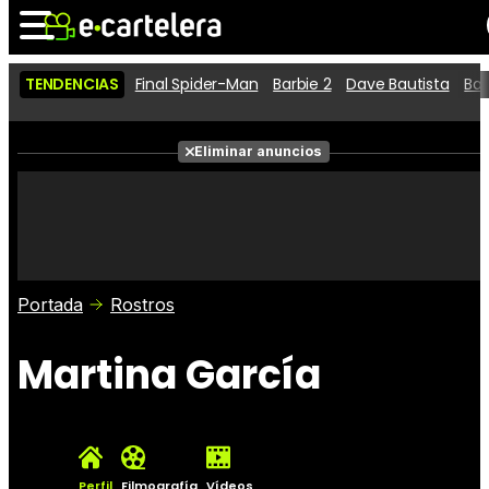
TENDENCIAS
Final Spider-Man
Barbie 2
Dave Bautista
Ba
Noticias
Cartelera
Películas
Eliminar anuncios
Series
Vídeos
Taquilla
Fotos
Premios
Rostros
Críticas
Entradas
Portada
Rostros
Martina García
Perfil
Filmografía
Vídeos