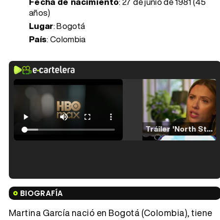
Fecha de nacimiento
:
27 de junio de 1981 (45
años)
Lugar
: Bogotá
País
: Colombia
Tráiler 'North Star' (2023)
Tráiler en español de 'La isla olvidada'
BIOGRAFÍA
Martina García nació en Bogotá (Colombia), tiene