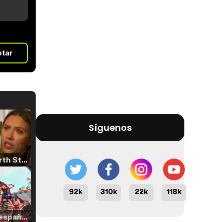
otar
Síguenos
Tráiler 'North Star' (2023)
92k
310k
22k
118k
Tráiler en español de 'La isla olvidada'