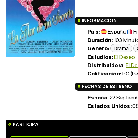
INFORMACIÓN
País:
España
F
Duración:
103 Minuto
Género:
Drama
Estudios:
El Deseo
Distribuidora:
El D
Calificación:
PC (Pe
FECHAS DE ESTRENO
España:
22 Septiemb
Estados Unidos:
08
PARTICIPA