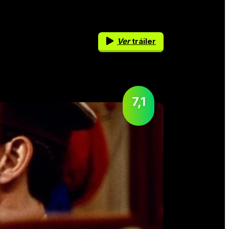
Ver
tráiler
7,1