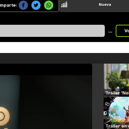
Nueva
mparte:
...
V