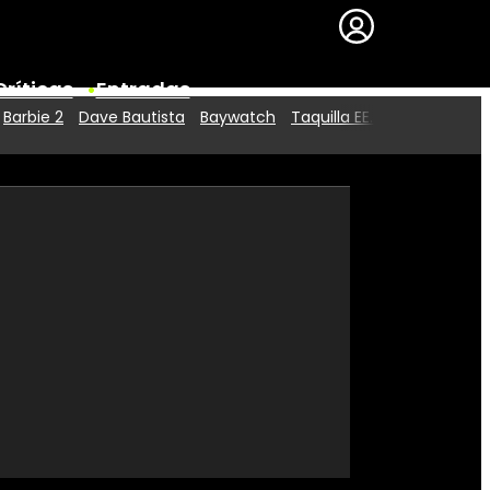
Críticas
Entradas
Barbie 2
Dave Bautista
Baywatch
Taquilla EE.UU.
Series
Premios