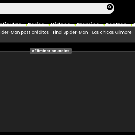
elículas
Series
Vídeos
Premios
Rostros
ider-Man post créditos
Final Spider-Man
Las chicas Gilmore
Películas
Eliminar anuncios
Fotos
Entradas