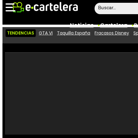
Noticias
Cartelera
P
TENDENCIAS
GTA VI
Taquilla España
Fracasos Disney
Sp
Noticias
Cartelera
Vídeos
Taquilla
Rostros
Críticas