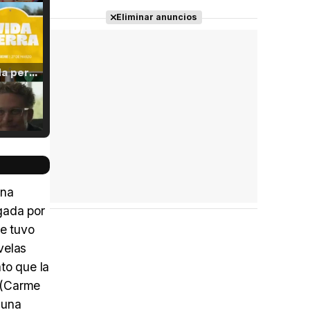
Eliminar anuncios
Tráiler 'Vida perra' (2026)
Tráiler Oficial en VOSE 'The Audacity'
una
gada por
ue tuvo
Tráiler en español 'Outcome' (2026)
velas
to que la
y (Carme
 una