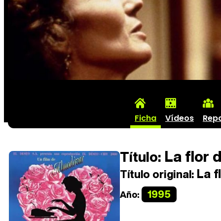
Ficha
Vídeos
Rep
La flor 
Título:
La f
Título original:
1995
Año: