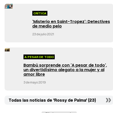
CRÍTICA
'Misterio en Saint-Tropez': Detectives
de medio pelo
23 de julio 2021
A PESAR DE TODO
Bambú sorprende con 'A pesar de todo',
un divertidísimo alegato a la mujer y al
amor libre
3 de mayo 2019
Todas las noticias de 'Rossy de Palma' (23)