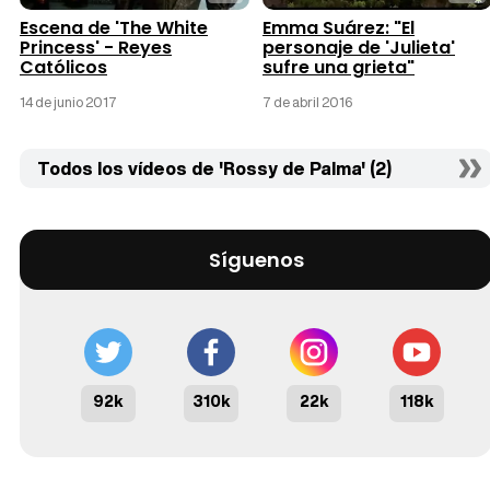
Escena de 'The White
Emma Suárez: "El
Princess' - Reyes
personaje de 'Julieta'
Católicos
sufre una grieta"
14 de junio 2017
7 de abril 2016
Todos los vídeos de 'Rossy de Palma' (2)
Síguenos
92k
310k
22k
118k