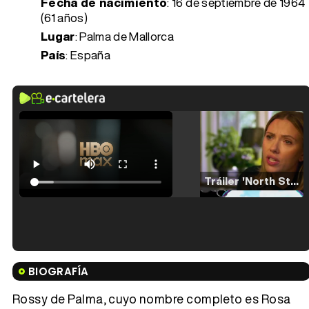
Fecha de nacimiento
:
16 de septiembre de 1964
(61 años)
Lugar
: Palma de Mallorca
País
: España
Tráiler 'North Star' (2023)
Tráiler en español de 'La isla olvidada'
BIOGRAFÍA
Rossy de Palma, cuyo nombre completo es Rosa