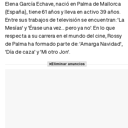
Elena García Echave, nació en Palma de Mallorca
(España), tiene 61 años y lleva en activo 39 años.
Tráiler 'Vida perra' (2026)
Entre sus trabajos de televisión se encuentran: 'La
Mesías' y 'Érase una vez... pero ya no'. En lo que
respecta a su carrera en el mundo del cine, Rossy
de Palma ha formado parte de: 'Amarga Navidad',
Tráiler Oficial en VOSE 'The Audacity'
'Día de caza' y 'Mi otro Jon'.
Eliminar anuncios
Tráiler en español 'Outcome' (2026)
Tráiler 'Do Not Enter' (2026)