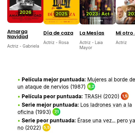
2026
2025
2023
-
Act
20
Amarga
Día de caza
La Mesías
Mi otro
Navidad
Actriz - Rosa
Actriz - Laia
Actriz
Actriz - Gabriela
Mayor
Película mejor puntuada:
Mujeres al borde d
un ataque de nervios
(1987)
8,2
Película peor puntuada:
TRASH
(2020)
1,5
Serie mejor puntuada:
Los ladrones van a la
oficina
(1993)
7,1
Serie peor puntuada:
Érase una vez... pero y
no
(2022)
5,5