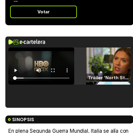
...
Votar
Tráiler 'North Star' (2023)
Tráiler en español de 'La isla olvidada'
SINOPSIS
En plena Segunda Guerra Mundial, Italia se alía con