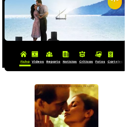
Ficha
Vídeos
Reparto
Noticias
Críticas
Fotos
Carteles