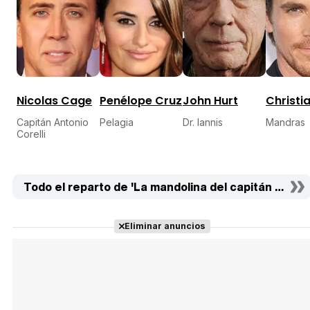
Nicolas Cage
Penélope Cruz
John Hurt
Christi
Capitán Antonio
Pelagia
Dr. Iannis
Mandras
Corelli
Todo el reparto de 'La mandolina del capitán Corelli'
Eliminar anuncios