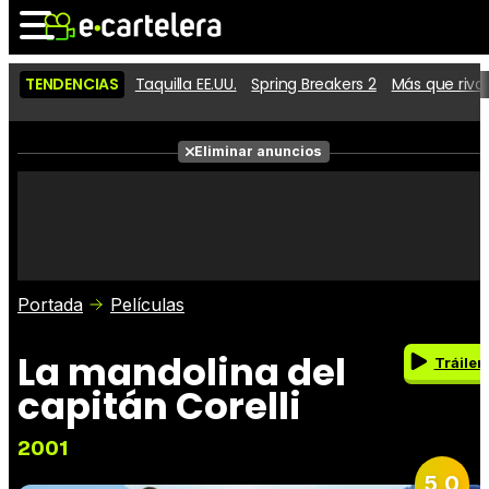
TENDENCIAS
Taquilla EE.UU.
Spring Breakers 2
Más que riva
Noticias
Cartelera
Eliminar anuncios
Series
Vídeos
Fotos
Premios
Críticas
Entradas
Portada
Películas
La mandolina del
Tráiler
capitán Corelli
2001
5,0