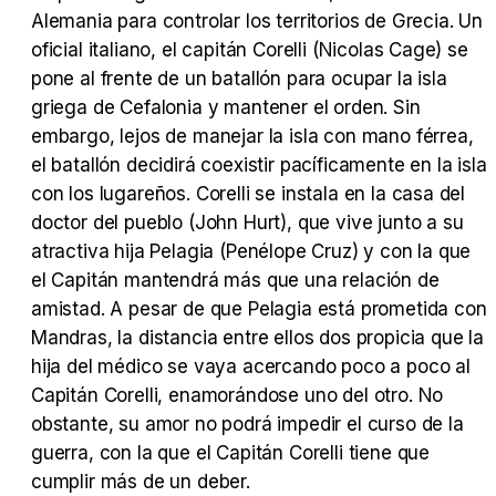
Alemania para controlar los territorios de Grecia. Un
Tráiler 'Vida perra' (2026)
oficial italiano, el capitán Corelli (Nicolas Cage) se
pone al frente de un batallón para ocupar la isla
griega de Cefalonia y mantener el orden. Sin
embargo, lejos de manejar la isla con mano férrea,
el batallón decidirá coexistir pacíficamente en la isla
Tráiler Oficial en VOSE 'The Audacity'
con los lugareños. Corelli se instala en la casa del
doctor del pueblo (John Hurt), que vive junto a su
atractiva hija Pelagia (Penélope Cruz) y con la que
el Capitán mantendrá más que una relación de
Tráiler en español 'Outcome' (2026)
amistad. A pesar de que Pelagia está prometida con
Mandras, la distancia entre ellos dos propicia que la
hija del médico se vaya acercando poco a poco al
Capitán Corelli, enamorándose uno del otro. No
obstante, su amor no podrá impedir el curso de la
Tráiler 'Do Not Enter' (2026)
guerra, con la que el Capitán Corelli tiene que
cumplir más de un deber.