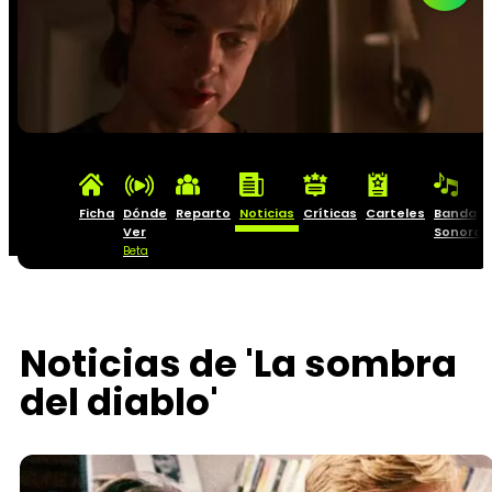
Ficha
Dónde
Reparto
Noticias
Críticas
Carteles
Banda
Ver
Sonora
Beta
Noticias de 'La sombra
del diablo'