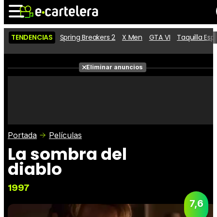
TENDENCIAS
Spring Breakers 2
X Men
GTA VI
Taquilla Es
Noticias
Cartelera
Películas
Eliminar anuncios
Series
Vídeos
Taquilla
Fotos
Premios
Rostros
Críticas
Entradas
Portada
Películas
La sombra del
diablo
1997
7,6