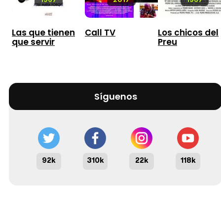
Las que tienen
Call TV
Los chicos del
que servir
Preu
Síguenos
92k
310k
22k
118k