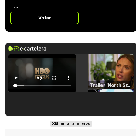
...
Votar
Tráiler 'North Star' (2023)
Tráiler en español de 'La isla olvidada'
Eliminar anuncios