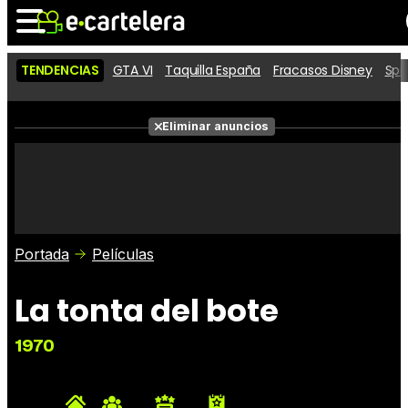
TENDENCIAS
GTA VI
Taquilla España
Fracasos Disney
Spi
Noticias
Cartelera
Películas
Eliminar anuncios
Series
Vídeos
Taquilla
Fotos
Premios
Rostros
Críticas
Entradas
Portada
Películas
La tonta del bote
1970