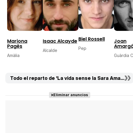
Biel Rossell
Mariona
Isaac Alcayde
Joan
Pagès
Amarg
Pep
Alcalde
Amàlia
Guàrdia Ci
Todo el reparto de 'La vida sense la Sara Amat' (14)
Eliminar anuncios