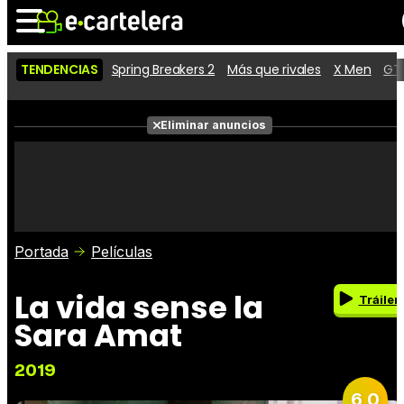
TENDENCIAS
Spring Breakers 2
Más que rivales
X Men
GTA
Noticias
Cartelera
Películas
Eliminar anuncios
Series
Vídeos
Taquilla
Fotos
Premios
Rostros
Críticas
Entradas
Portada
Películas
La vida sense la
Tráiler
Sara Amat
2019
6,0