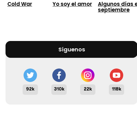
Cold War
Yo soy el amor
Algunos días 
septiembre
Síguenos
92k
310k
22k
118k