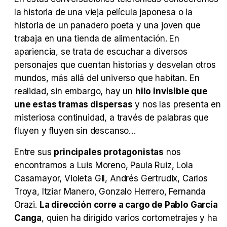
Tráiler Oficial en VOSE 'The Audacity'
la historia de una vieja película japonesa o la
historia de un panadero poeta y una joven que
trabaja en una tienda de alimentación. En
apariencia, se trata de escuchar a diversos
personajes que cuentan historias y desvelan otros
Tráiler en español 'Outcome' (2026)
mundos, más allá del universo que habitan. En
realidad, sin embargo, hay un
hilo invisible que
une estas tramas dispersas
y nos las presenta en
misteriosa continuidad, a través de palabras que
Tráiler 'Do Not Enter' (2026)
fluyen y fluyen sin descanso…
Entre sus
principales protagonistas
nos
encontramos a Luis Moreno, Paula Ruiz, Lola
Casamayor, Violeta Gil, Andrés Gertrudix, Carlos
Troya, Itziar Manero, Gonzalo Herrero, Fernanda
Orazi.
La dirección corre a cargo de Pablo García
Canga
, quien ha dirigido varios cortometrajes y ha