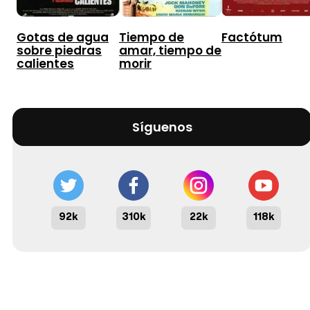
Gotas de agua
Tiempo de
Factótum
sobre piedras
amar, tiempo de
calientes
morir
Síguenos
92k
310k
22k
118k