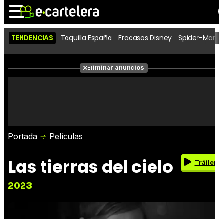
TENDENCIAS
Taquilla España
Fracasos Disney
Spider-Man 
Noticias
Cartelera
Películas
Eliminar anuncios
Series
Vídeos
Taquilla
Fotos
Premios
Rostros
Críticas
Entradas
Portada
Películas
Las tierras del cielo
Tráiler
2023