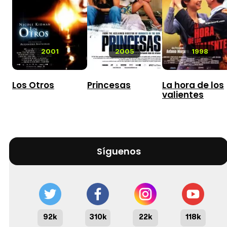
2001
2005
1998
Los Otros
Princesas
La hora de los
valientes
Síguenos
92k
310k
22k
118k