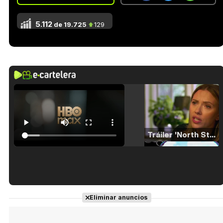
5.112
de 19.725
129
Tráiler 'North Star' (2023)
Tráiler en español de 'La isla olvidada'
Eliminar anuncios