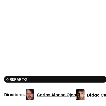
REPARTO
Carlos Alonso Ojea
Dídac Ce
Directores: