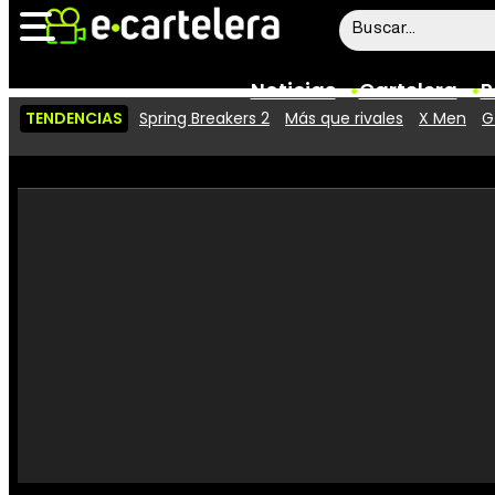
Noticias
Cartelera
P
TENDENCIAS
Spring Breakers 2
Más que rivales
X Men
G
Noticias
Cartelera
Vídeos
Taquilla
Rostros
Críticas