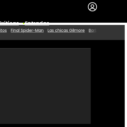
Críticas
Entradas
itos
Final Spider-Man
Las chicas Gilmore
Barbie 2
Series
Premios