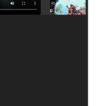
Tráiler en español de 'La isla olvidada'
Tráiler 'Vida perra' (2026)
Tráiler Oficial en VOSE 'The Audacity'
Tráiler en español 'Outcome' (2026)