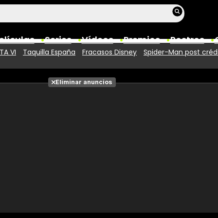
elículas
Series
Vídeos
Premios
Rostros
TA VI
Taquilla España
Fracasos Disney
Spider-Man post créd
Películas
Eliminar anuncios
Fotos
Entradas