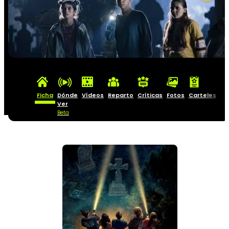
Ficha
Dónde
Vídeos
Reparto
Críticas
Fotos
Carteles
Ver
Beta