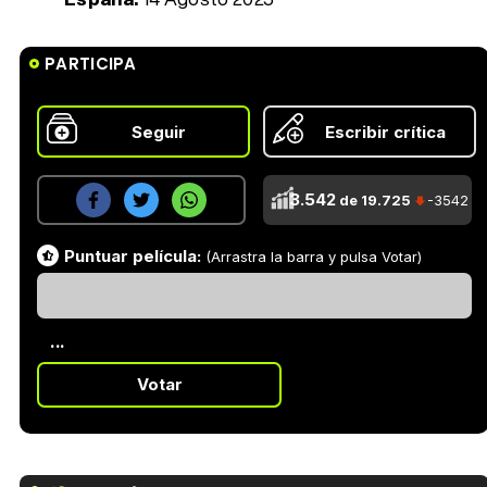
PARTICIPA
Seguir
Escribir crítica
3.542
de 19.725
-3542
Puntuar película:
(Arrastra la barra y pulsa Votar)
...
Votar