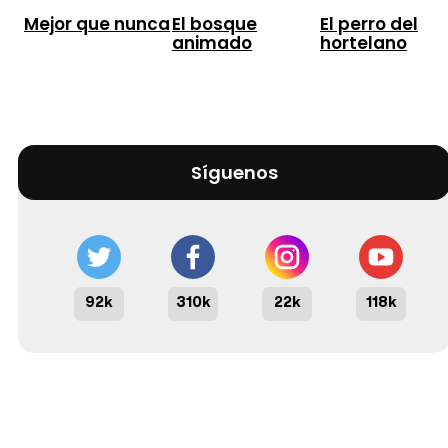
Mejor que nunca
El bosque
El perro del
animado
hortelano
Síguenos
92k
310k
22k
118k