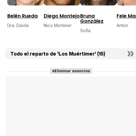
Belén Rueda
Diego Montejo
Bruna
Fele Ma
González
Dra. Dávila
Nico Mortimer
Antón
Sofía
Todo el reparto de 'Los Muértimer' (15)
Eliminar anuncios