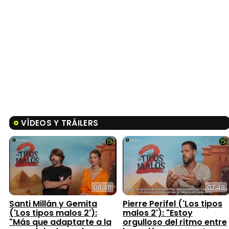
VÍDEOS Y TRÁILERS
06:40
07:49
Santi Millán y Gemita
Pierre Perifel ('Los tipos
('Los tipos malos 2'):
malos 2'): "Estoy
"Más que adaptarte a la
orgulloso del ritmo entre