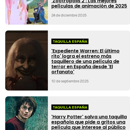
'Zootrópolis 2': Las mejores
películas de animación de 2025
24 de diciembre 2025
TAQUILLA ESPAÑA
'Expediente Warren: El último
rito' logra el estreno más
taquillero de una película de
terror en España desde 'El
orfanato'
10 de septiembre 2025
TAQUILLA ESPAÑA
'Harry Potter' salva una taquilla
española que pide a gritos una
película que interese al público