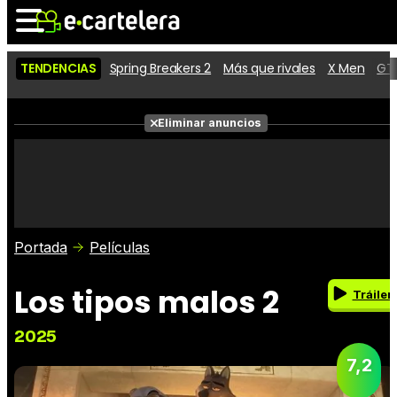
TENDENCIAS
Spring Breakers 2
Más que rivales
X Men
GTA
Noticias
Cartelera
Eliminar anuncios
Series
Vídeos
Fotos
Premios
Críticas
Entradas
Portada
Películas
Los tipos malos 2
Tráiler
2025
7,2