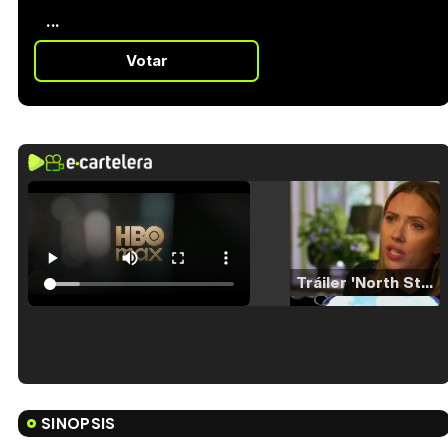
...
Votar
Tráiler 'North Star' (2023)
Tráiler en español de 'La isla olvidada'
SINOPSIS