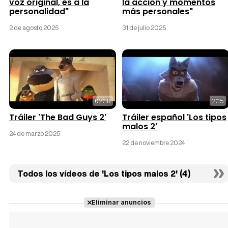
voz original, es a la
la acción y momentos
personalidad"
más personales"
2 de agosto 2025
31 de julio 2025
02:18
2:15
Tráiler 'The Bad Guys 2'
Tráiler español 'Los tipos
malos 2'
24 de marzo 2025
22 de noviembre 2024
Todos los vídeos de 'Los tipos malos 2' (4)
Eliminar anuncios