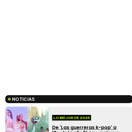
NOTICIAS
LO MEJOR DE 2025
De 'Las guerreras k-pop' a