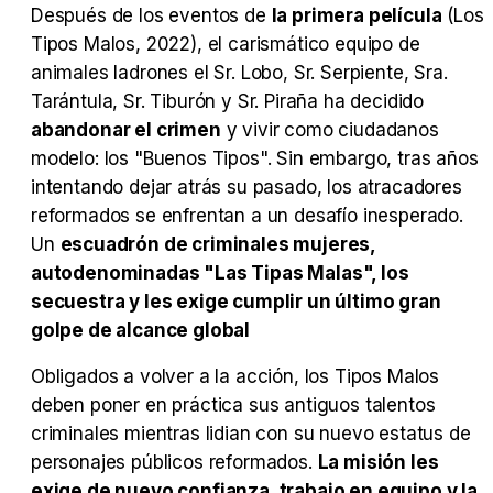
Después de los eventos de
la primera película
(Los
Tipos Malos, 2022), el carismático equipo de
Tráiler 'Vida perra' (2026)
animales ladrones el Sr. Lobo, Sr. Serpiente, Sra.
Tarántula, Sr. Tiburón y Sr. Piraña ha decidido
abandonar el crimen
y vivir como ciudadanos
modelo: los "Buenos Tipos". Sin embargo, tras años
intentando dejar atrás su pasado, los atracadores
Tráiler Oficial en VOSE 'The Audacity'
reformados se enfrentan a un desafío inesperado.
Un
escuadrón de criminales mujeres,
autodenominadas "Las Tipas Malas", los
secuestra y les exige cumplir un último gran
Tráiler en español 'Outcome' (2026)
golpe de alcance global
Obligados a volver a la acción, los Tipos Malos
deben poner en práctica sus antiguos talentos
criminales mientras lidian con su nuevo estatus de
Tráiler 'Do Not Enter' (2026)
personajes públicos reformados.
La misión les
exige de nuevo confianza, trabajo en equipo y la