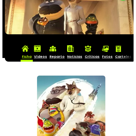
Ficha
Vídeos
Reparto
Noticias
Críticas
Fotos
Carteles