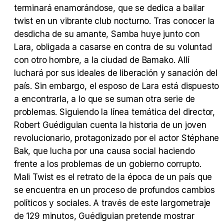
terminará enamorándose, que se dedica a bailar
twist en un vibrante club nocturno. Tras conocer la
Tráiler Oficial en VOSE 'The Audacity'
desdicha de su amante, Samba huye junto con
Lara, obligada a casarse en contra de su voluntad
con otro hombre, a la ciudad de Bamako. Allí
luchará por sus ideales de liberación y sanación del
Tráiler en español 'Outcome' (2026)
país. Sin embargo, el esposo de Lara está dispuesto
a encontrarla, a lo que se suman otra serie de
problemas. Siguiendo la línea temática del director,
Robert Guédiguian cuenta la historia de un joven
revolucionario, protagonizado por el actor Stéphane
Tráiler 'Do Not Enter' (2026)
Bak, que lucha por una causa social haciendo
frente a los problemas de un gobierno corrupto.
Mali Twist es el retrato de la época de un país que
se encuentra en un proceso de profundos cambios
políticos y sociales. A través de este largometraje
de 129 minutos, Guédiguian pretende mostrar