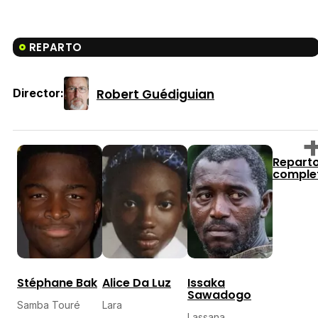
REPARTO
Robert Guédiguian
Director:
Repart
comple
Stéphane Bak
Alice Da Luz
Issaka
Sawadogo
Samba Touré
Lara
Lassana