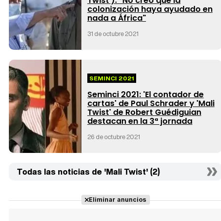
Twist'): "No creo que la
colonización haya ayudado en
nada a África"
31 de octubre 2021
SEMINCI 2021
Seminci 2021: 'El contador de
cartas' de Paul Schrader y 'Mali
Twist' de Robert Guédiguian
destacan en la 3ª jornada
26 de octubre 2021
Todas las noticias de 'Mali Twist' (2)
Eliminar anuncios