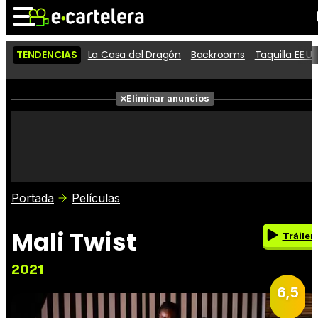
TENDENCIAS
La Casa del Dragón
Backrooms
Taquilla EE.UU
Noticias
Cartelera
Películas
Eliminar anuncios
Series
Vídeos
Taquilla
Fotos
Premios
Rostros
Críticas
Entradas
Portada
Películas
Mali Twist
Tráiler
2021
6,5