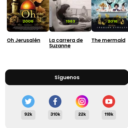
2006
1963
2016
Oh Jerusalén
La carrera de
The mermaid
Suzanne
Síguenos
92k
310k
22k
118k