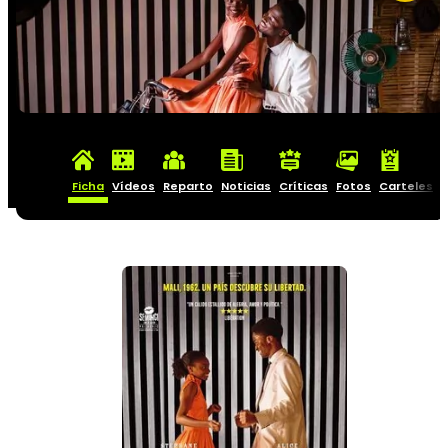
Ficha
Vídeos
Reparto
Noticias
Críticas
Fotos
Carteles