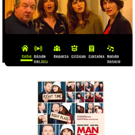
Ficha
Dónde
Reparto
Críticas
Carteles
Banda
Ver
Sonora
Beta