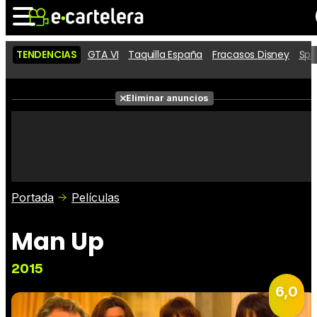
TENDENCIAS
GTA VI
Taquilla España
Fracasos Disney
Spi
Noticias
Cartelera
Películas
Eliminar anuncios
Series
Vídeos
Taquilla
Fotos
Premios
Rostros
Críticas
Entradas
Portada
Películas
Man Up
2015
6,0