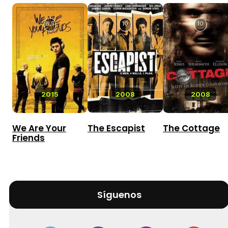
8,5
10
10
2015
2008
2008
We Are Your
The Escapist
The Cottage
Friends
Síguenos