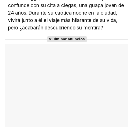
Tráiler Oficial en VOSE 'The Audacity'
confunde con su cita a ciegas, una guapa joven de
24 años. Durante su caótica noche en la ciudad,
vivirá junto a él el viaje más hilarante de su vida,
pero ¿acabarán descubriendo su mentira?
Tráiler en español 'Outcome' (2026)
Eliminar anuncios
Tráiler 'Do Not Enter' (2026)