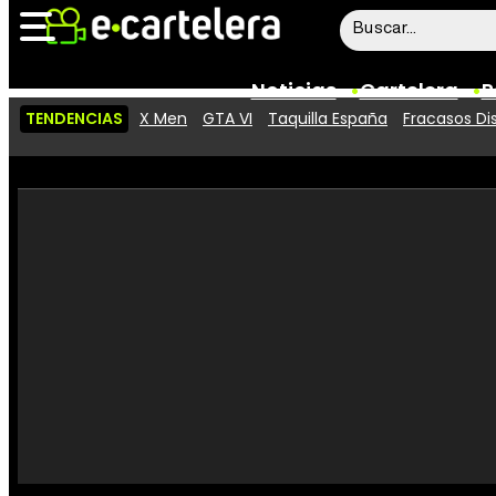
Noticias
Cartelera
P
TENDENCIAS
X Men
GTA VI
Taquilla España
Fracasos Di
Noticias
Cartelera
Vídeos
Taquilla
Rostros
Críticas