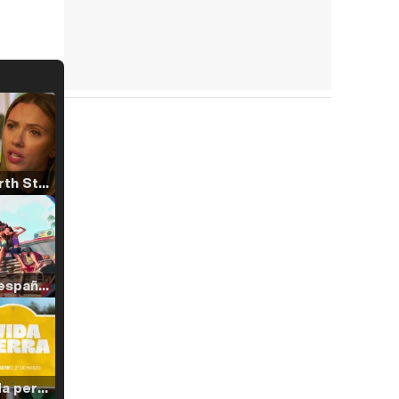
Tráiler 'North Star' (2023)
Tráiler en español de 'La isla olvidada'
Tráiler 'Vida perra' (2026)