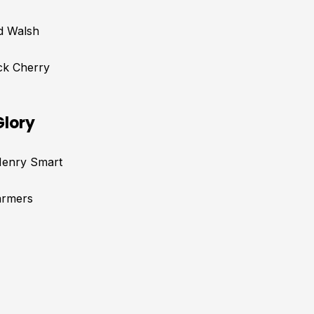
d Walsh
ck Cherry
Glory
enry Smart
armers