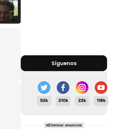
Tráiler Oficial en VOSE 'The Audacity'
Tráiler en español 'Outcome' (2026)
Síguenos
Tráiler 'Do Not Enter' (2026)
92k
310k
22k
118k
Eliminar anuncios