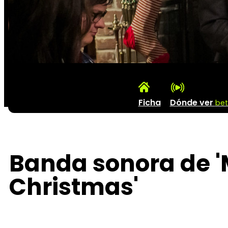
Ficha
Dónde ver
be
Banda sonora de 'M
Christmas'