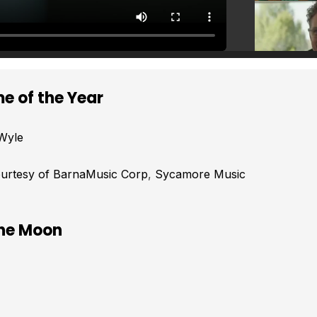
me of the Year
Wyle
urtesy of BarnaMusic Corp
Sycamore Music
the Moon