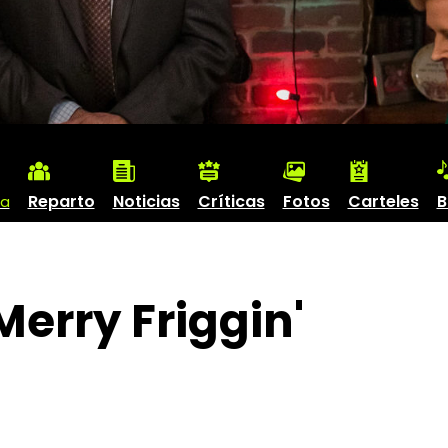
Reparto
Noticias
Críticas
Fotos
Carteles
B
ta
erry Friggin'