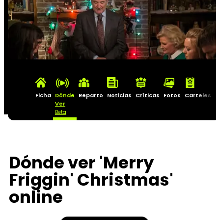
Ficha
Dónde
Reparto
Noticias
Críticas
Fotos
Carteles
B
Ver
S
Beta
Dónde ver 'Merry
Friggin' Christmas'
online