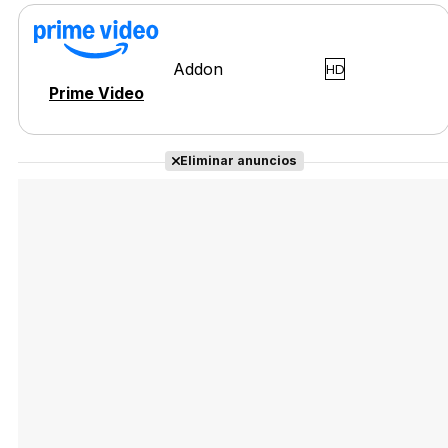
Addon
HD
Tráiler Oficial en VOSE 'The Audacity'
Prime Video
Eliminar anuncios
Tráiler en español 'Outcome' (2026)
Tráiler 'Do Not Enter' (2026)