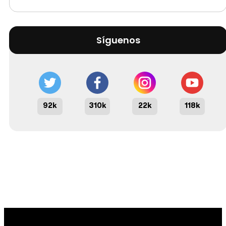
Síguenos
92k
310k
22k
118k