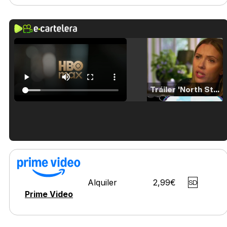
Tráiler 'North Star' (2023)
Tráiler en español de 'La isla olvidada'
Alquiler
2,99€
SD
Prime Video
Tráiler 'Vida perra' (2026)