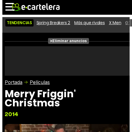
TENDENCIAS
Spring Breakers 2
Más que rivales
X Men
GTA
Noticias
Cartelera
Eliminar anuncios
Series
Vídeos
Fotos
Premios
Críticas
Entradas
Portada
Películas
Merry Friggin'
Christmas
2014