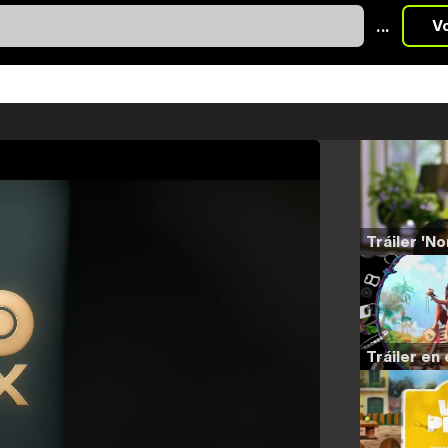
...
V