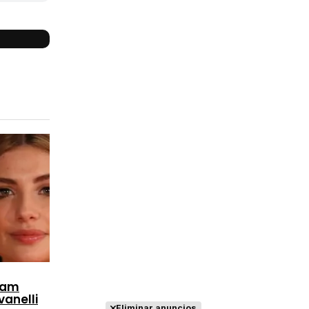
Reparto
completo
iam
vanelli
Eliminar anuncios