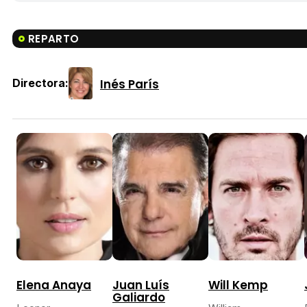
REPARTO
Inés París
Directora:
Elena Anaya
Juan Luís
Will Kemp
Galiardo