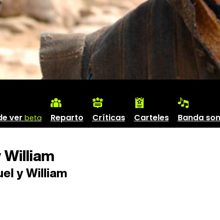
de ver
Reparto
Críticas
Carteles
Banda so
beta
 William
el y William