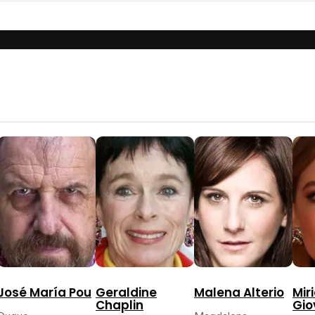
José María Pou
Geraldine
Malena Alterio
Mir
Chaplin
Gio