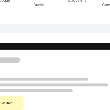
Duque
Magdalena
Dueña
Con
 William'