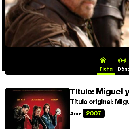
Ficha
Dón
Miguel y
Título:
Migu
Título original:
2007
Año: