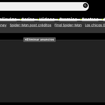
elículas
Series
Vídeos
Premios
Rostros
sney
Spider-Man post créditos
Final Spider-Man
Las chicas 
Películas
Eliminar anuncios
Fotos
Entradas