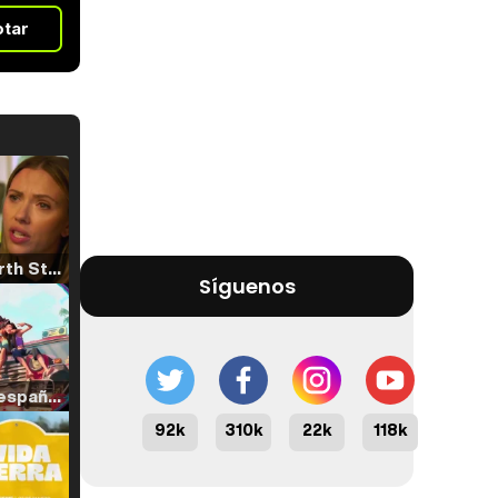
otar
Tráiler 'North Star' (2023)
Síguenos
Tráiler en español de 'La isla olvidada'
92k
310k
22k
118k