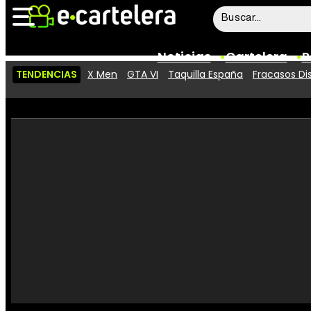
Noticias
Cartelera
P
TENDENCIAS
X Men
GTA VI
Taquilla España
Fracasos Di
Noticias
Cartelera
Vídeos
Taquilla
Rostros
Críticas