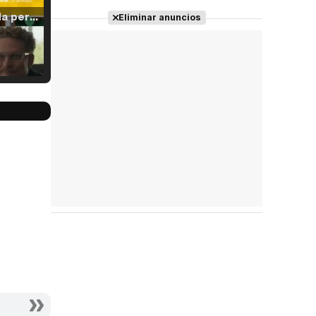
Tráiler 'Vida perra' (2026)
Eliminar anuncios
Tráiler Oficial en VOSE 'The Audacity'
Tráiler en español 'Outcome' (2026)
Tráiler 'Do Not Enter' (2026)