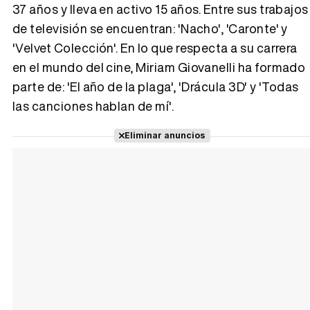
37 años y lleva en activo 15 años. Entre sus trabajos
de televisión se encuentran: 'Nacho', 'Caronte' y
Tráiler 'Vida perra' (2026)
'Velvet Colección'. En lo que respecta a su carrera
en el mundo del cine, Miriam Giovanelli ha formado
parte de: 'El año de la plaga', 'Drácula 3D' y 'Todas
las canciones hablan de mí'.
Tráiler Oficial en VOSE 'The Audacity'
Eliminar anuncios
Tráiler en español 'Outcome' (2026)
Tráiler 'Do Not Enter' (2026)