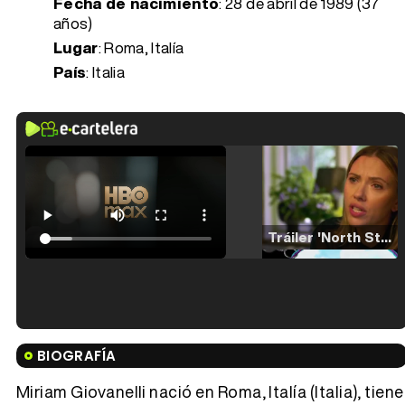
Fecha de nacimiento
:
28 de abril de 1989 (37
años)
Lugar
: Roma, Italía
País
: Italia
Tráiler 'North Star' (2023)
Tráiler en español de 'La isla olvidada'
BIOGRAFÍA
Miriam Giovanelli nació en Roma, Italía (Italia), tiene