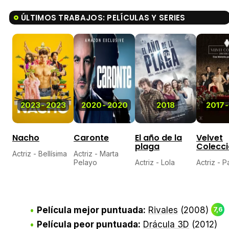
ÚLTIMOS TRABAJOS: PELÍCULAS Y SERIES
4,1
2023
-
2023
2020
-
2020
2018
2017
-
Nacho
Caronte
El año de la
Velvet
plaga
Colecc
Actriz - Bellísima
Actriz - Marta
Pelayo
Actriz - Lola
Actriz - P
Película mejor puntuada:
Rivales
(2008)
7,6
Película peor puntuada:
Drácula 3D
(2012)