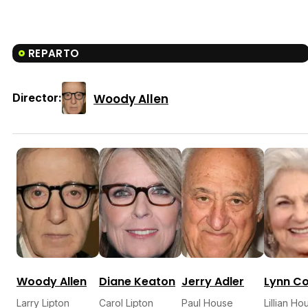
REPARTO
Woody Allen
Director:
Woody Allen
Diane Keaton
Jerry Adler
Lynn C
Larry Lipton
Carol Lipton
Paul House
Lillian Ho