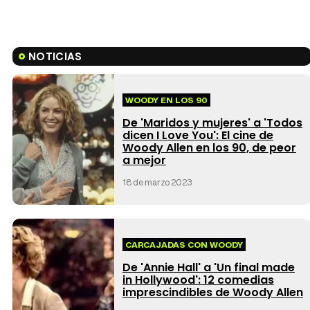
NOTICIAS
WOODY EN LOS 90
De 'Maridos y mujeres' a 'Todos
dicen I Love You': El cine de
Woody Allen en los 90, de peor
a mejor
18 de marzo 2023
CARCAJADAS CON WOODY
De 'Annie Hall' a 'Un final made
in Hollywood': 12 comedias
imprescindibles de Woody Allen