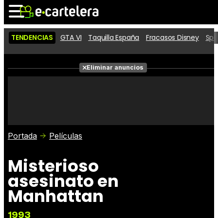
TENDENCIAS
GTA VI
Taquilla España
Fracasos Disney
Spi
Noticias
Cartelera
Eliminar anuncios
Series
Vídeos
Fotos
Premios
Críticas
Entradas
Portada
Películas
Misterioso
asesinato en
Manhattan
1993