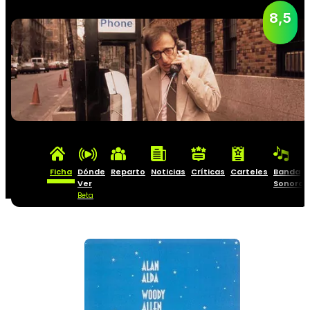
8,5
Ficha
Dónde
Reparto
Noticias
Críticas
Carteles
Banda
Ver
Sonora
Beta