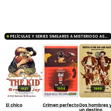
PELÍCULAS Y SERIES SIMILARES A MISTERIOSO ASESINATO EN MANHATTAN
9,3
8,7
8,7
1921
1954
1969
El chico
Crimen perfecto
Dos hombres 
un destino