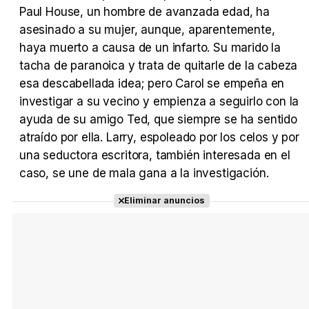
Tráiler 'Vida perra' (2026)
Paul House, un hombre de avanzada edad, ha
asesinado a su mujer, aunque, aparentemente,
haya muerto a causa de un infarto. Su marido la
tacha de paranoica y trata de quitarle de la cabeza
esa descabellada idea; pero Carol se empeña en
Tráiler Oficial en VOSE 'The Audacity'
investigar a su vecino y empienza a seguirlo con la
ayuda de su amigo Ted, que siempre se ha sentido
atraído por ella. Larry, espoleado por los celos y por
una seductora escritora, también interesada en el
Tráiler en español 'Outcome' (2026)
caso, se une de mala gana a la investigación.
Eliminar anuncios
Tráiler 'Do Not Enter' (2026)