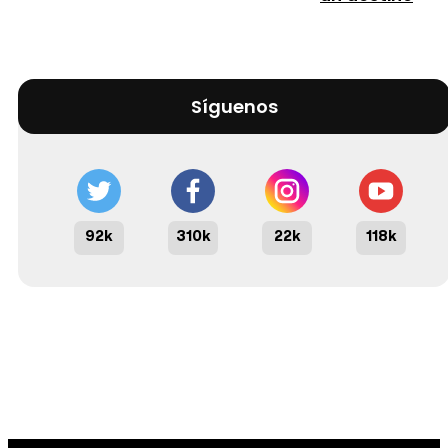
Síguenos
92k
310k
22k
118k