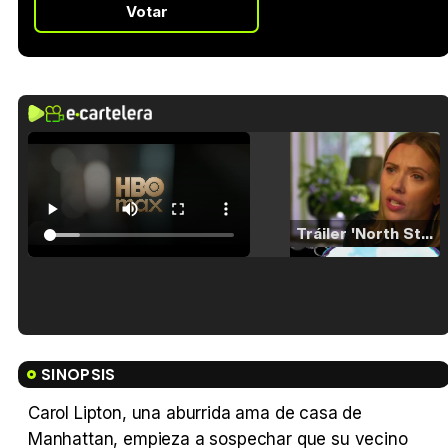
Votar
Tráiler 'North Star' (2023)
Tráiler en español de 'La isla olvidada'
SINOPSIS
Carol Lipton, una aburrida ama de casa de
Manhattan, empieza a sospechar que su vecino