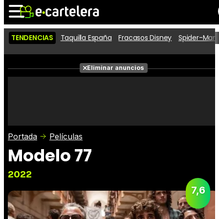
TENDENCIAS
Taquilla España
Fracasos Disney
Spider-Man 
Noticias
Cartelera
Películas
Eliminar anuncios
Series
Vídeos
Taquilla
Fotos
Premios
Rostros
Críticas
Entradas
Portada
Películas
Modelo 77
2022
7,6