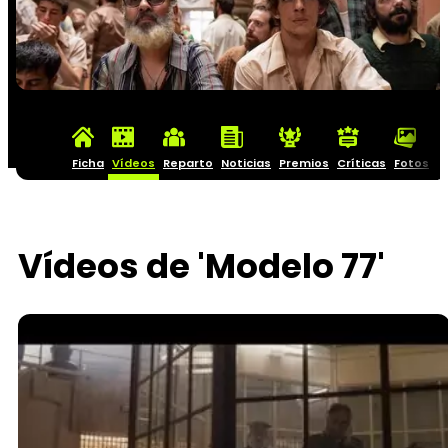
Ficha
Vídeos
Reparto
Noticias
Premios
Críticas
Fotos
C
Vídeos de 'Modelo 77'