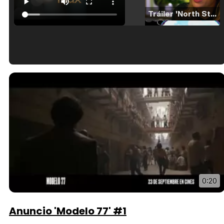
Tráiler 'North Star' (2023)
Tráiler en español de 'La isla olvidada'
Tráiler 'Vida perra' (2026)
0:20
Tráiler Oficial en VOSE 'The Audacity'
Anuncio 'Modelo 77' #1