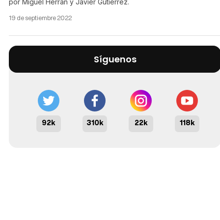
por Miguel Herrán y Javier Gutiérrez.
19 de septiembre 2022
Síguenos
92k
310k
22k
118k