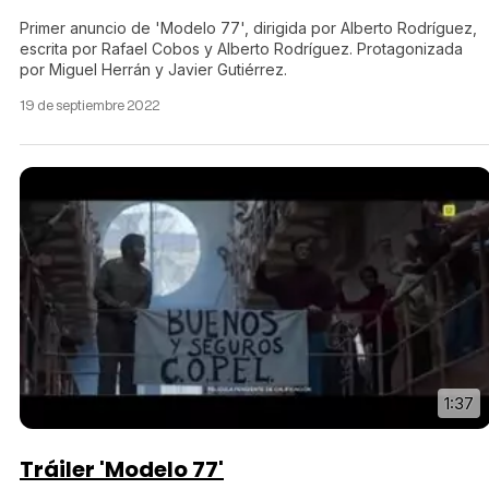
Primer anuncio de 'Modelo 77', dirigida por Alberto Rodríguez,
Tráiler en español 'Outcome' (2026)
escrita por Rafael Cobos y Alberto Rodríguez. Protagonizada
por Miguel Herrán y Javier Gutiérrez.
19 de septiembre 2022
Tráiler 'Do Not Enter' (2026)
1:37
Tráiler 'Modelo 77'