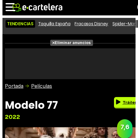
TENDENCIAS
Taquilla España
Fracasos Disney
Spider-Man 
Noticias
Cartelera
Películas
Eliminar anuncios
Series
Vídeos
Taquilla
Fotos
Premios
Rostros
Críticas
Entradas
Portada
Películas
Modelo 77
Tráiler
2022
7,6