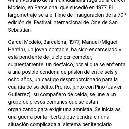
44 aniversario de la multitudinaria fuga de la cárcel
Modelo, en Barcelona, que sucedió en 1977. El
largometraje será el filme de inauguración de la 70ª
Tráiler Oficial en VOSE 'The Audacity'
edición del Festival Internacional de Cine de San
Sebastián.
Cárcel Modelo, Barcelona, 1977, Manuel (Miguel
Herrán), un joven contable, ha sido encarcelado y
Tráiler en español 'Outcome' (2026)
está pendiente de juicio por cometer,
supuestamente, un desfalco, por el que se enfrenta
a una posible condena de prisión de entre seis y
ocho años, un castigo desproporcionado para la
Tráiler 'Do Not Enter' (2026)
cuantía de su delito. Pronto, junto con Pino (Javier
Gutiérrez), su compañero de celda, se une a un
grupo de presos comunes que se están
organizando para exigir una amnistía. Se inicia así
una guerra por la libertad que pondrá en una
situación complicada al sistema penitenciario