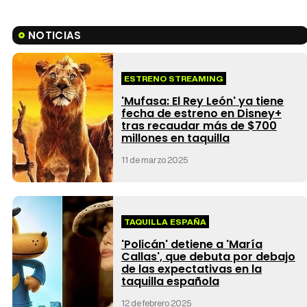
NOTICIAS
ESTRENO STREAMING
'Mufasa: El Rey León' ya tiene
fecha de estreno en Disney+
tras recaudar más de $700
millones en taquilla
11 de marzo 2025
TAQUILLA ESPAÑA
'Policán' detiene a 'María
Callas', que debuta por debajo
de las expectativas en la
taquilla española
12 de febrero 2025