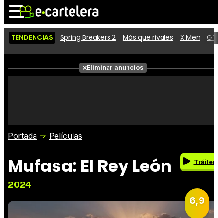
TENDENCIAS
Spring Breakers 2
Más que rivales
X Men
GTA
Noticias
Cartelera
Eliminar anuncios
Series
Vídeos
Fotos
Premios
Críticas
Entradas
Portada
Películas
Mufasa: El Rey León
Tráiler
2024
6,9