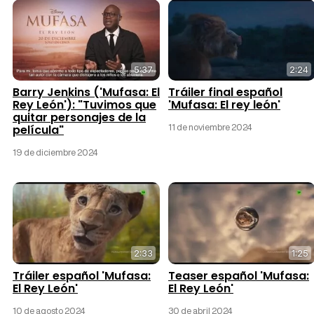
5:37
2:24
Barry Jenkins ('Mufasa: El
Tráiler final español
Rey León'): "Tuvimos que
'Mufasa: El rey león'
quitar personajes de la
11 de noviembre 2024
película"
19 de diciembre 2024
2:33
1:25
Tráiler español 'Mufasa:
Teaser español 'Mufasa:
El Rey León'
El Rey León'
10 de agosto 2024
30 de abril 2024