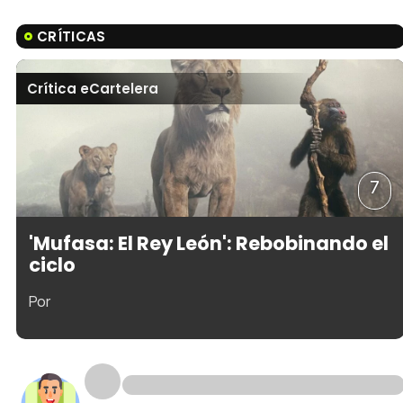
CRÍTICAS
Crítica eCartelera
7
'Mufasa: El Rey León': Rebobinando el
ciclo
Por