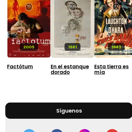
10
8,6
9,1
2005
1981
1943
Factótum
En el estanque
Esta tierra es
dorado
mía
Síguenos