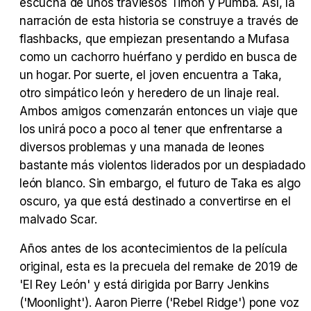
escucha de unos traviesos Timón y Pumba. Así, la
narración de esta historia se construye a través de
Tráiler Oficial en VOSE 'The Audacity'
flashbacks, que empiezan presentando a Mufasa
como un cachorro huérfano y perdido en busca de
un hogar. Por suerte, el joven encuentra a Taka,
otro simpático león y heredero de un linaje real.
Tráiler en español 'Outcome' (2026)
Ambos amigos comenzarán entonces un viaje que
los unirá poco a poco al tener que enfrentarse a
diversos problemas y una manada de leones
bastante más violentos liderados por un despiadado
león blanco. Sin embargo, el futuro de Taka es algo
Tráiler 'Do Not Enter' (2026)
oscuro, ya que está destinado a convertirse en el
malvado Scar.
Años antes de los acontecimientos de la película
original, esta es la precuela del remake de 2019 de
'El Rey León' y está dirigida por Barry Jenkins
('Moonlight'). Aaron Pierre ('Rebel Ridge') pone voz