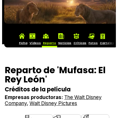
Ficha
Vídeos
Reparto
Noticias
Críticas
Fotos
Carteles
Reparto de 'Mufasa: El
Rey León'
Créditos de la película
Empresas productoras:
The Walt Disney
Company
Walt Disney Pictures