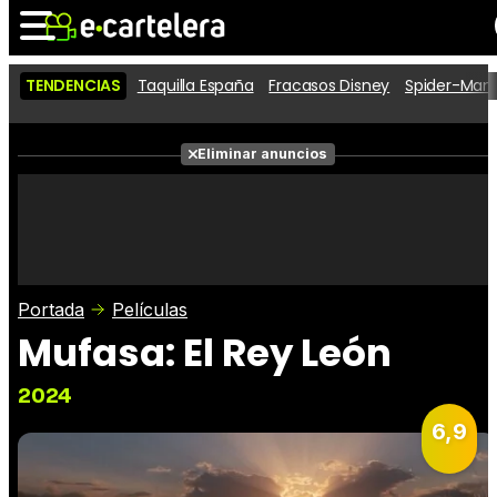
TENDENCIAS
Taquilla España
Fracasos Disney
Spider-Man 
Noticias
Cartelera
Películas
Eliminar anuncios
Series
Vídeos
Taquilla
Fotos
Premios
Rostros
Críticas
Entradas
Portada
Películas
Mufasa: El Rey León
2024
6,9