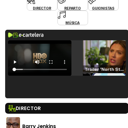
DIRECTOR
REPARTO
GUIONISTAS
MÚSICA
Tráiler 'North Star' (2023)
Tráiler en español de 'La isla olvidada'
DIRECTOR
Barry Jenkins