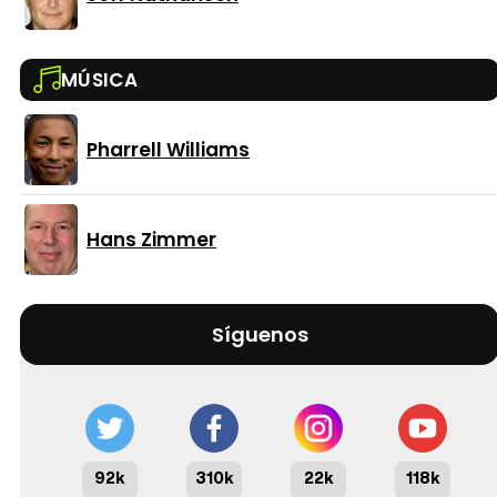
MÚSICA
Pharrell Williams
Hans Zimmer
Síguenos
92k
310k
22k
118k