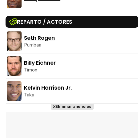
Tráiler 'Vida perra' (2026)
REPARTO / ACTORES
Seth Rogen
Tráiler Oficial en VOSE 'The Audacity'
Pumbaa
Billy Eichner
Timon
Tráiler en español 'Outcome' (2026)
Kelvin Harrison Jr.
Taka
Eliminar anuncios
Tráiler 'Do Not Enter' (2026)