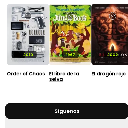
10
8,2
7,5
2010
1967
2002
Order of Chaos
El libro de la
El dragón rojo
selva
Síguenos