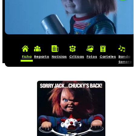
Ficha
Reparto
Noticias
Críticas
Fotos
Carteles
Banda
Sonora