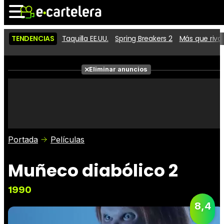
TENDENCIAS
Taquilla EE.UU.
Spring Breakers 2
Más que riva
Noticias
Cartelera
Eliminar anuncios
Series
Vídeos
Fotos
Premios
Críticas
Entradas
Portada
Películas
Muñeco diabólico 2
1990
8,4