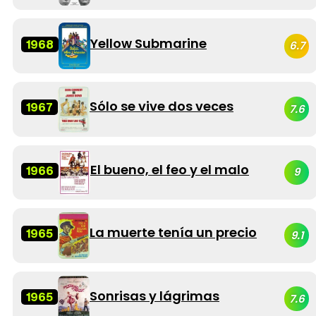
Yellow Submarine
1968
6.7
Sólo se vive dos veces
1967
7.6
El bueno, el feo y el malo
1966
9
La muerte tenía un precio
1965
9.1
Sonrisas y lágrimas
1965
7.6