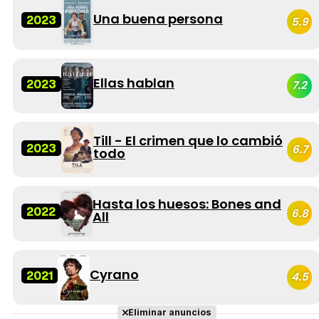
Una buena persona
2023
5.9
Ellas hablan
2023
7.2
Till - El crimen que lo cambió
2023
6.7
todo
Hasta los huesos: Bones and
2022
6.8
All
Cyrano
2021
4.5
Eliminar anuncios