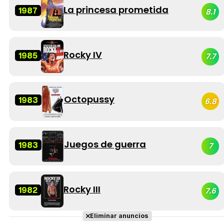
La princesa prometida
1987
8.1
Rocky IV
1985
7.7
Octopussy
1983
6.8
Juegos de guerra
1983
7
Rocky III
1982
7.6
Eliminar anuncios