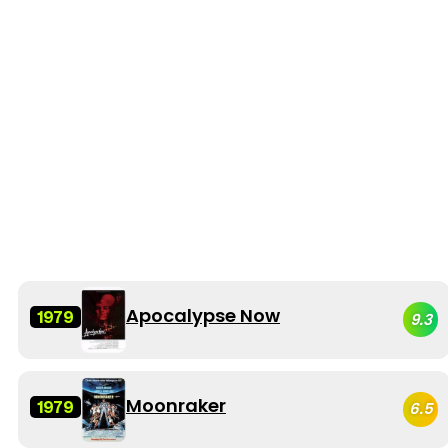
Apocalypse Now
1979
9.3
Moonraker
1979
6.5