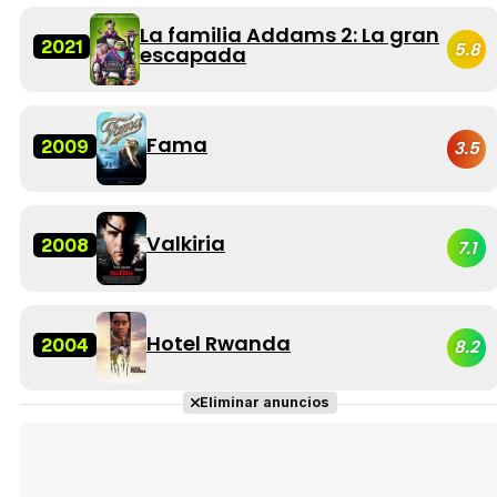
La familia Addams 2: La gran
2021
5.8
escapada
Fama
2009
3.5
Valkiria
2008
7.1
Hotel Rwanda
2004
8.2
Eliminar anuncios