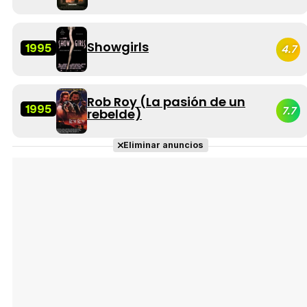
Showgirls
1995
4.7
Rob Roy (La pasión de un
1995
7.7
rebelde)
Eliminar anuncios