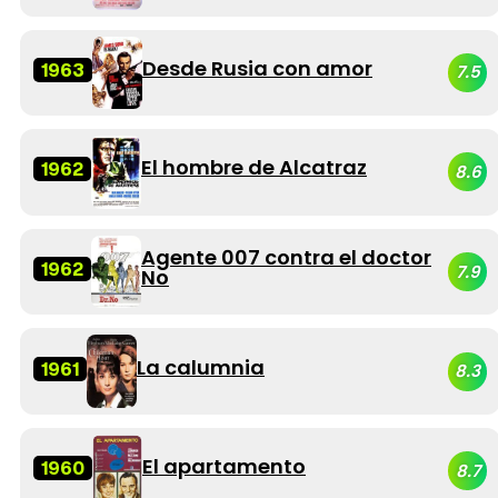
Desde Rusia con amor
1963
7.5
El hombre de Alcatraz
1962
8.6
Agente 007 contra el doctor
1962
7.9
No
La calumnia
1961
8.3
El apartamento
1960
8.7