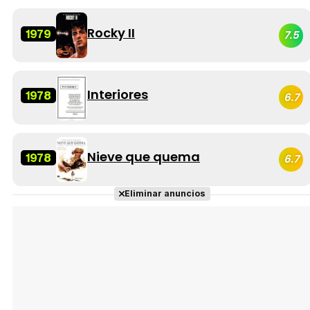
Rocky II
1979
7.5
Interiores
1978
6.7
Nieve que quema
1978
6.7
Eliminar anuncios