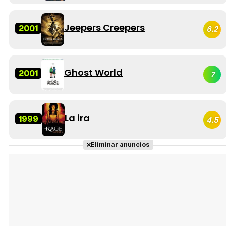
Jeepers Creepers
2001
6.2
Ghost World
2001
7
La ira
1999
4.5
Eliminar anuncios