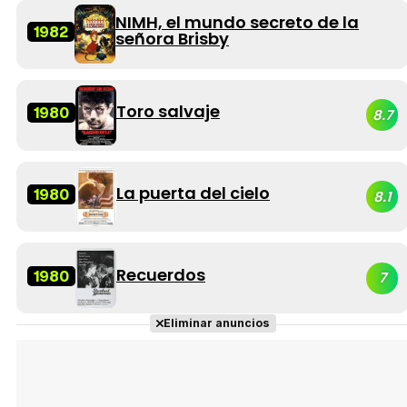
NIMH, el mundo secreto de la
1982
señora Brisby
Toro salvaje
1980
8.7
La puerta del cielo
1980
8.1
Recuerdos
1980
7
Eliminar anuncios