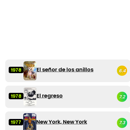
El señor de los anillos
1978
6.4
El regreso
1978
7.2
New York, New York
1977
7.3