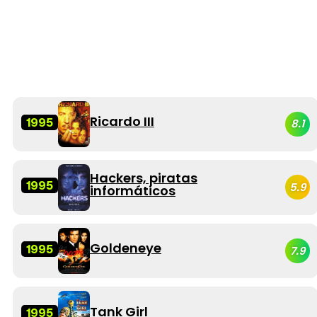
Ricardo III
1995
8.1
Hackers, piratas
1995
5.9
informáticos
Goldeneye
1995
7.9
Tank Girl
1995