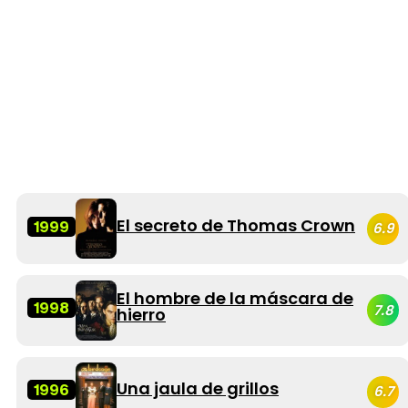
El secreto de Thomas Crown
1999
6.9
El hombre de la máscara de
1998
7.8
hierro
Una jaula de grillos
1996
6.7