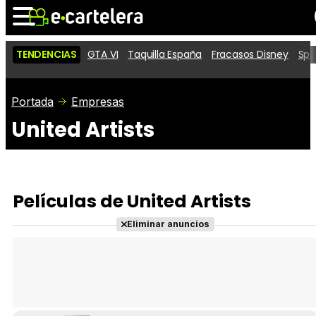
TENDENCIAS
GTA VI
Taquilla España
Fracasos Disney
Spi
Noticias
Cartelera
Películas
Portada
Empresas
United Artists
Series
Vídeos
Taquilla
Fotos
Premios
Rostros
Críticas
Entradas
Películas de United Artists
Eliminar anuncios