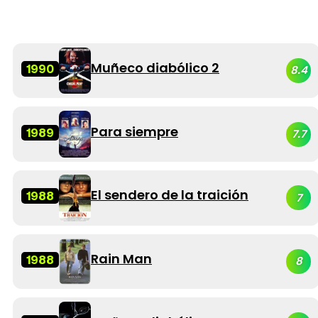
Muñeco diabólico 2
1990
8.4
Para siempre
1989
7.7
El sendero de la traición
1988
7
Rain Man
1988
8