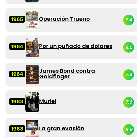
Operación Trueno
1965
7.4
Por un puñado de dólares
1964
8.5
James Bond contra
1964
7.4
Goldfinger
Muriel
1963
7.6
La gran evasión
1963
8.6