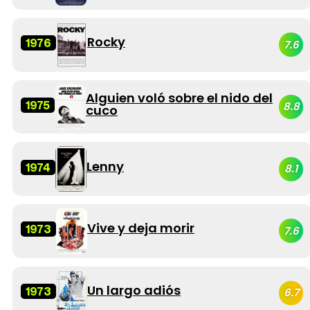
Rocky
1976
7.6
Alguien voló sobre el nido del
1975
8.8
cuco
Lenny
1974
8.1
Vive y deja morir
1973
7.6
Un largo adiós
1973
6.7