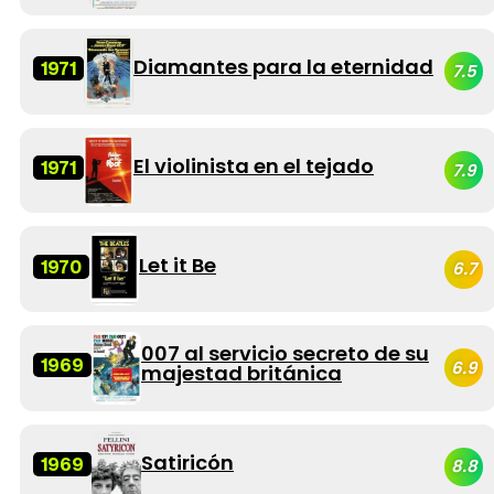
Diamantes para la eternidad
1971
7.5
El violinista en el tejado
1971
7.9
Let it Be
1970
6.7
007 al servicio secreto de su
1969
6.9
majestad británica
Satiricón
1969
8.8