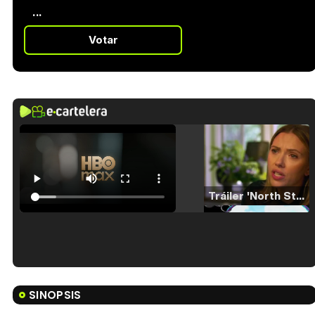
...
Votar
Tráiler 'North Star' (2023)
Tráiler en español de 'La isla olvidada'
SINOPSIS