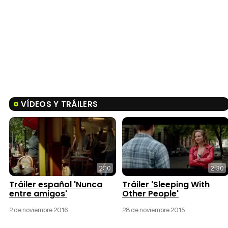
VÍDEOS Y TRÁILERS
2:10
2:30
Tráiler español 'Nunca
Tráiler 'Sleeping With
entre amigos'
Other People'
2 de noviembre 2016
28 de noviembre 2015