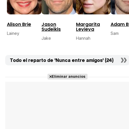
Alison Brie
Jason
Margarita
Adam B
Sudeikis
Levieva
Lainey
Sam
Jake
Hannah
Todo el reparto de 'Nunca entre amigos' (24)
Eliminar anuncios