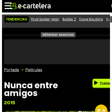
TENDENCIAS
Final Spider-Man
Barbie 2
Dave Bautista
Ba
Noticias
Cartelera
Películas
Eliminar anuncios
Series
Vídeos
Taquilla
Fotos
Premios
Rostros
Críticas
Entradas
Portada
Películas
Nunca entre
Tráiler
amigos
2015
6,9