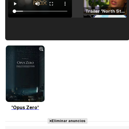
Tráiler 'North Star' (2023)
Tráiler en español de 'La isla olvidada'
Tráiler 'Vida perra' (2026)
'Opus Zero'
Tráiler Oficial en VOSE 'The Audacity'
Eliminar anuncios