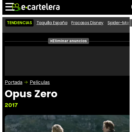
TENDENCIAS
Taquilla España
Fracasos Disney
Spider-Man 
Noticias
Cartelera
Películas
Eliminar anuncios
Series
Vídeos
Taquilla
Fotos
Premios
Rostros
Críticas
Entradas
Portada
Películas
Opus Zero
2017