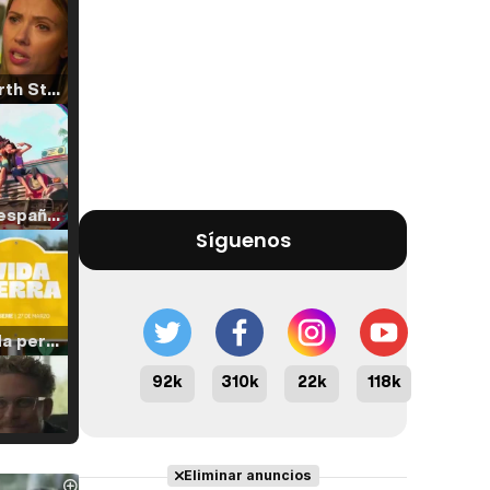
Tráiler 'North Star' (2023)
Tráiler en español de 'La isla olvidada'
Síguenos
Tráiler 'Vida perra' (2026)
92k
310k
22k
118k
Tráiler Oficial en VOSE 'The Audacity'
Eliminar anuncios