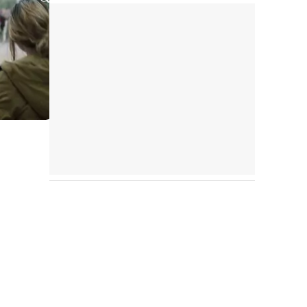
Tráiler en español 'Outcome' (2026)
Tráiler 'Do Not Enter' (2026)