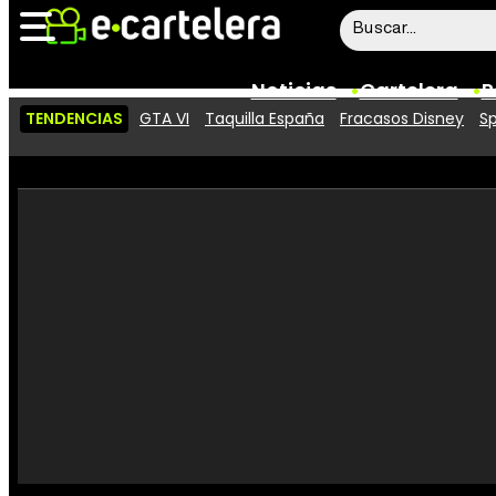
Noticias
Cartelera
P
TENDENCIAS
GTA VI
Taquilla España
Fracasos Disney
Sp
Noticias
Cartelera
Vídeos
Taquilla
Rostros
Críticas