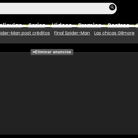
elículas
Series
Vídeos
Premios
Rostros
ider-Man post créditos
Final Spider-Man
Las chicas Gilmore
Películas
Eliminar anuncios
Fotos
Entradas