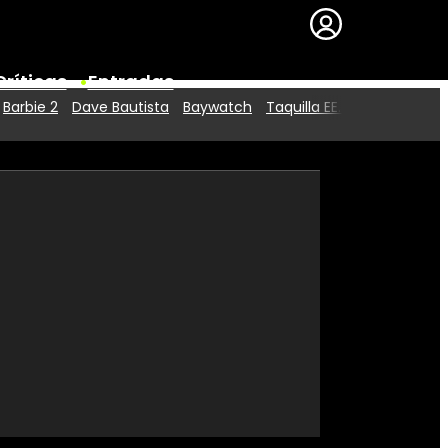
Críticas
Entradas
Barbie 2
Dave Bautista
Baywatch
Taquilla EE.UU.
Series
Premios