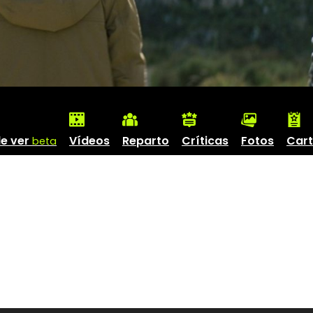
e ver
Vídeos
Reparto
Críticas
Fotos
Cart
beta