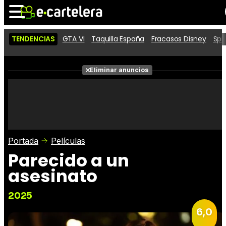
TENDENCIAS
GTA VI
Taquilla España
Fracasos Disney
Spi
Noticias
Cartelera
Películas
Eliminar anuncios
Series
Vídeos
Taquilla
Fotos
Premios
Rostros
Críticas
Entradas
Portada
Películas
Parecido a un
asesinato
2025
6,0