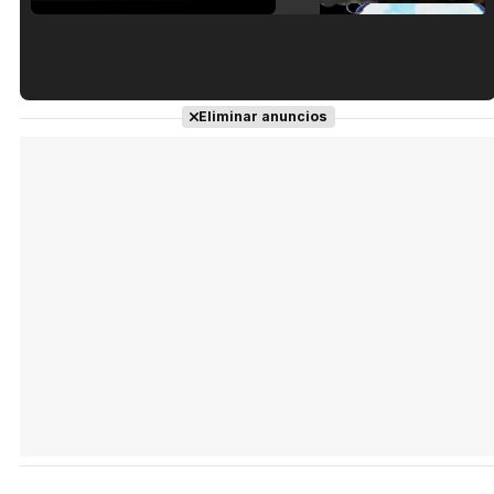
Tráiler en español de 'La isla olvidada'
Eliminar anuncios
Tráiler 'Vida perra' (2026)
Tráiler Oficial en VOSE 'The Audacity'