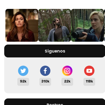
Síguenos
92k
310k
22k
118k
Rostros