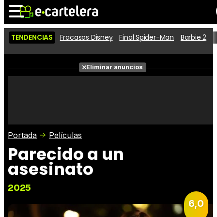
TENDENCIAS
Fracasos Disney
Final Spider-Man
Barbie 2
D
Noticias
Cartelera
Películas
Eliminar anuncios
Series
Vídeos
Taquilla
Fotos
Premios
Rostros
Críticas
Entradas
Portada
Películas
Parecido a un
asesinato
2025
6,0