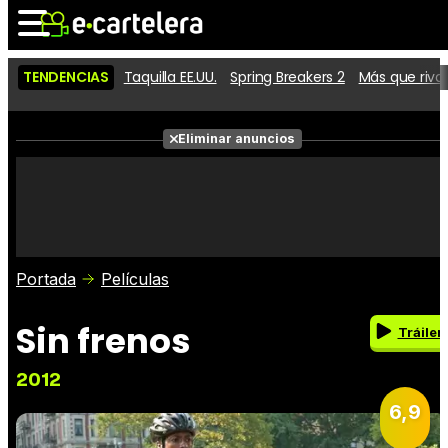
TENDENCIAS
Taquilla EE.UU.
Spring Breakers 2
Más que riva
Noticias
Cartelera
Eliminar anuncios
Series
Vídeos
Fotos
Premios
Críticas
Entradas
Portada
Películas
Sin frenos
Tráiler
2012
6,9