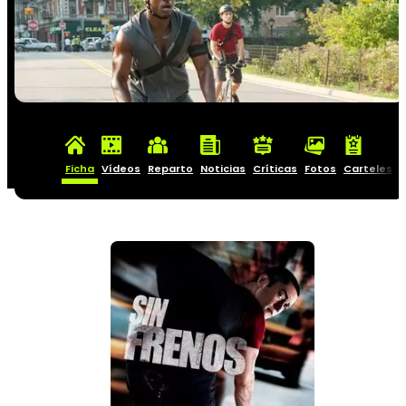
Ficha
Vídeos
Reparto
Noticias
Críticas
Fotos
Carteles