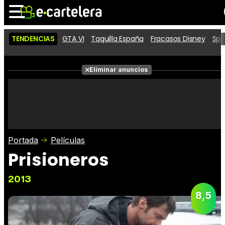
TENDENCIAS
GTA VI
Taquilla España
Fracasos Disney
Spi
Noticias
Cartelera
Películas
Eliminar anuncios
Series
Vídeos
Taquilla
Fotos
Premios
Rostros
Críticas
Entradas
Portada
Películas
Prisioneros
2013
8,5