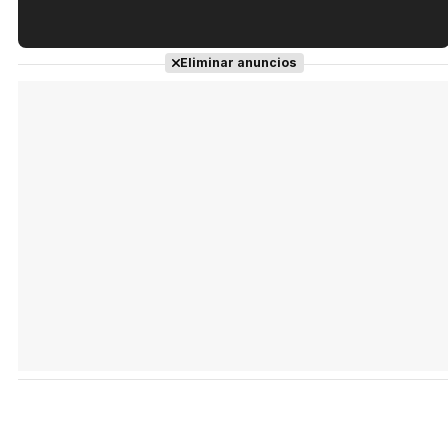
Tráiler en español de 'La isla olvidada'
Eliminar anuncios
Tráiler 'Vida perra' (2026)
Tráiler Oficial en VOSE 'The Audacity'
Tráiler en español 'Outcome' (2026)