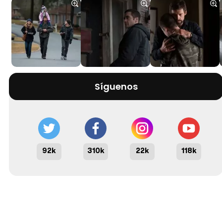
Síguenos
92k
310k
22k
118k