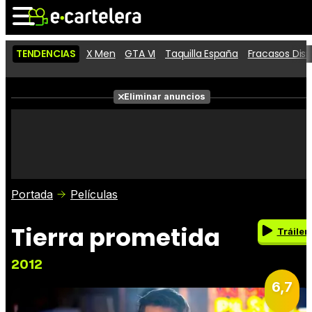
TENDENCIAS
X Men
GTA VI
Taquilla España
Fracasos Dis
Noticias
Cartelera
Eliminar anuncios
Series
Vídeos
Fotos
Premios
Críticas
Entradas
Portada
Películas
Tierra prometida
Tráiler
2012
6,7