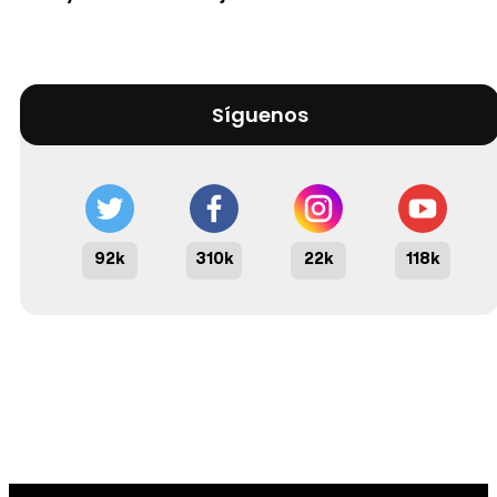
Síguenos
92k
310k
22k
118k