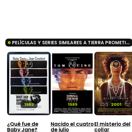
PELÍCULAS Y SERIES SIMILARES A TIERRA PROMETIDA
8,5
8,5
10
1962
1989
2001
¿Qué fue de
Nacido el cuatro
El misterio del
Baby Jane?
de julio
collar