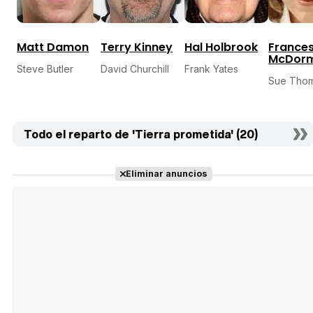
Matt Damon
Terry Kinney
Hal Holbrook
France
McDor
Steve Butler
David Churchill
Frank Yates
Sue Tho
Todo el reparto de 'Tierra prometida' (20)
Eliminar anuncios