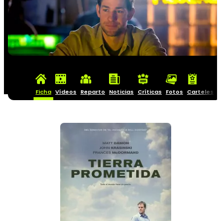
Ficha
Vídeos
Reparto
Noticias
Críticas
Fotos
Carteles