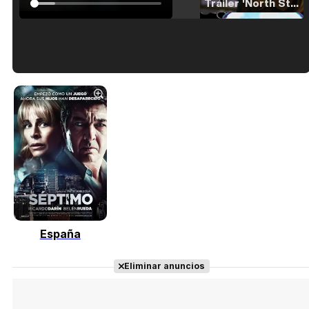
Tráiler 'North Star' (2023)
Tráiler en español de 'La isla olvidada'
Tráiler 'Vida perra' (2026)
España
Tráiler Oficial en VOSE 'The Audacity'
Eliminar anuncios