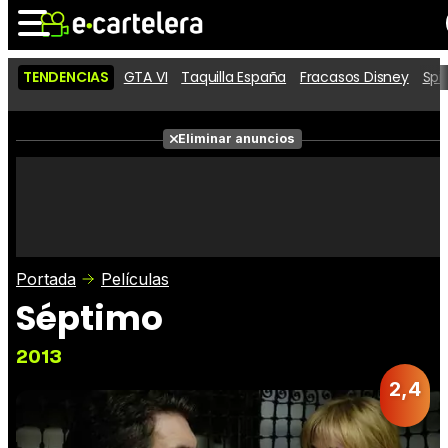
TENDENCIAS
GTA VI
Taquilla España
Fracasos Disney
Spi
Noticias
Cartelera
Películas
Eliminar anuncios
Series
Vídeos
Taquilla
Fotos
Premios
Rostros
Críticas
Entradas
Portada
Películas
Séptimo
2013
2,4