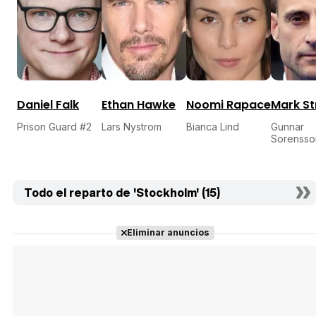
Daniel Falk
Ethan Hawke
Noomi Rapace
Mark S
Prison Guard #2
Lars Nystrom
Bianca Lind
Gunnar
Sorensso
Todo el reparto de 'Stockholm' (15)
Eliminar anuncios