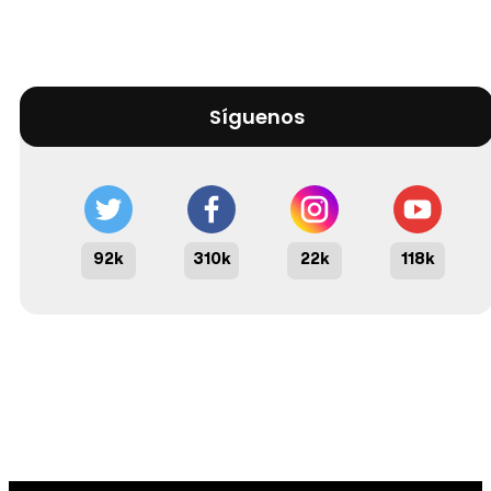
Síguenos
92k
310k
22k
118k