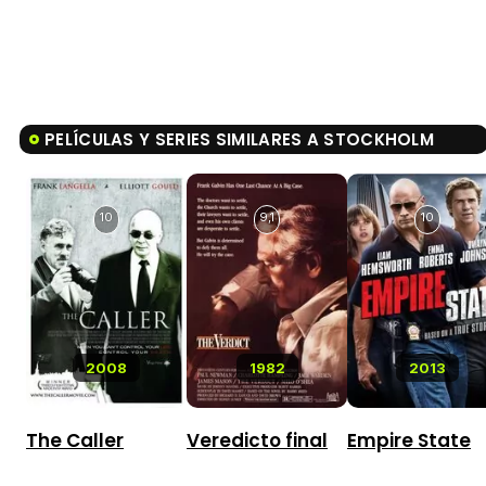
PELÍCULAS Y SERIES SIMILARES A STOCKHOLM
10
9,1
10
2008
1982
2013
The Caller
Veredicto final
Empire State