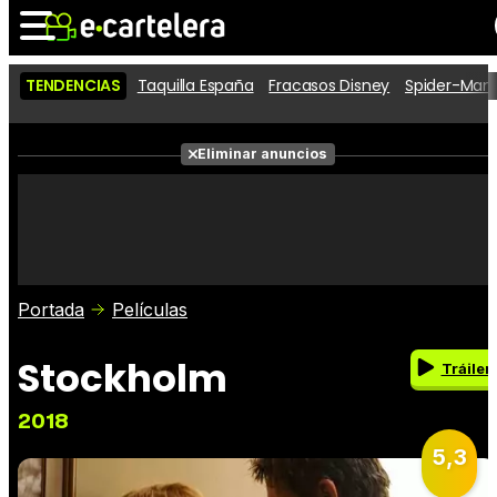
TENDENCIAS
Taquilla España
Fracasos Disney
Spider-Man 
Noticias
Cartelera
Películas
Eliminar anuncios
Series
Vídeos
Taquilla
Fotos
Premios
Rostros
Críticas
Entradas
Portada
Películas
Stockholm
Tráiler
2018
5,3