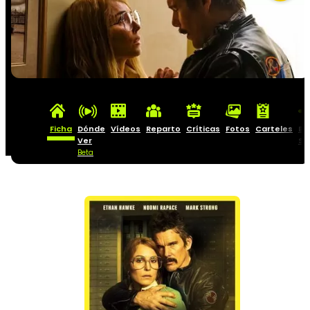
Ficha
Dónde
Vídeos
Reparto
Críticas
Fotos
Carteles
Ba
Ver
So
Beta