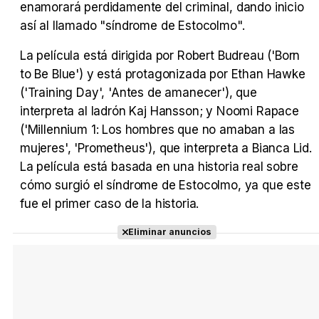
enamorará perdidamente del criminal, dando inicio
Tráiler Oficial en VOSE 'The Audacity'
así al llamado "síndrome de Estocolmo".
La película está dirigida por Robert Budreau ('Born
to Be Blue') y está protagonizada por Ethan Hawke
('Training Day', 'Antes de amanecer'), que
Tráiler en español 'Outcome' (2026)
interpreta al ladrón Kaj Hansson; y Noomi Rapace
('Millennium 1: Los hombres que no amaban a las
mujeres', 'Prometheus'), que interpreta a Bianca Lid.
La película está basada en una historia real sobre
Tráiler 'Do Not Enter' (2026)
cómo surgió el síndrome de Estocolmo, ya que este
fue el primer caso de la historia.
Eliminar anuncios