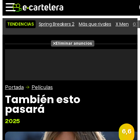
TENDENCIAS
Spring Breakers 2
Más que rivales
X Men
GTA
Noticias
Cartelera
Películas
Eliminar anuncios
Series
Vídeos
Taquilla
Fotos
Premios
Rostros
Críticas
Entradas
Portada
Películas
También esto
pasará
2025
6,6