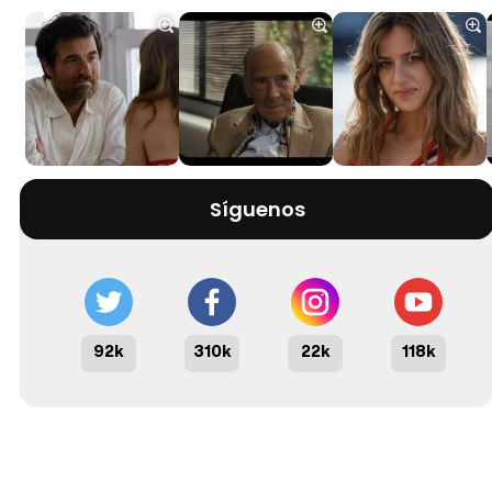
Síguenos
92k
310k
22k
118k