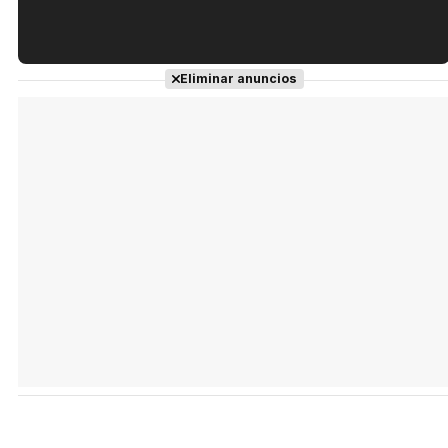
Tráiler en español de 'La isla olvidada'
Eliminar anuncios
Tráiler 'Vida perra' (2026)
Tráiler Oficial en VOSE 'The Audacity'
Tráiler en español 'Outcome' (2026)