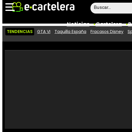
Noticias
Cartelera
P
TENDENCIAS
GTA VI
Taquilla España
Fracasos Disney
Sp
Noticias
Cartelera
Vídeos
Taquilla
Rostros
Críticas