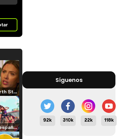
otar
Síguenos
Tráiler 'North Star' (2023)
92k
310k
22k
118k
Tráiler en español de 'La isla olvidada'