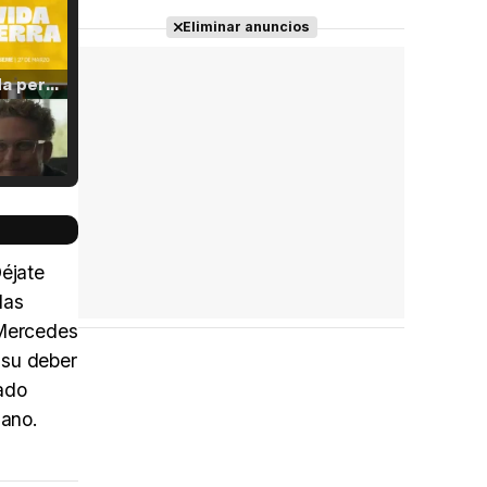
Eliminar anuncios
Tráiler 'Vida perra' (2026)
Tráiler Oficial en VOSE 'The Audacity'
Déjate
las
 Mercedes
Tráiler en español 'Outcome' (2026)
 su deber
rado
jano.
Tráiler 'Do Not Enter' (2026)