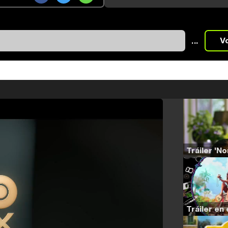
...
V