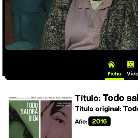
Ficha
Víd
Todo sal
Título:
Todo
Título original:
2016
Año: