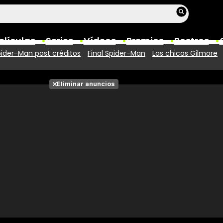
elículas
Series
Vídeos
Premios
Rostros
ider-Man post créditos
Final Spider-Man
Las chicas Gilmore
Películas
Eliminar anuncios
Fotos
Entradas