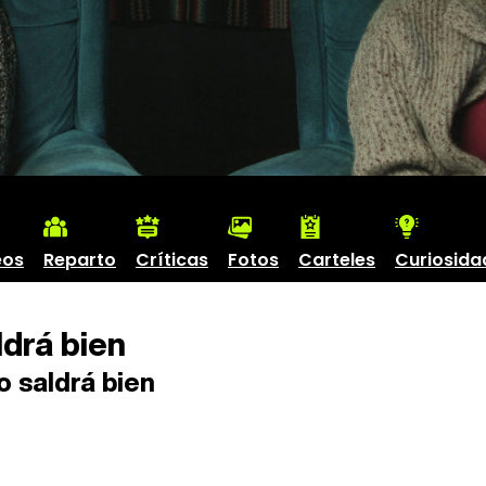
eos
Reparto
Críticas
Fotos
Carteles
Curiosida
drá bien
 saldrá bien