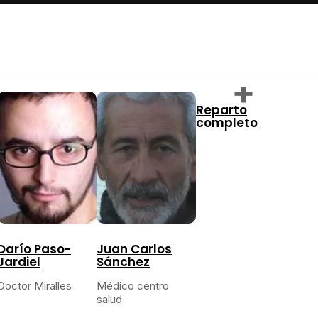
Reparto
completo
Darío Paso-
Juan Carlos
Jardiel
Sánchez
Doctor Miralles
Médico centro
salud