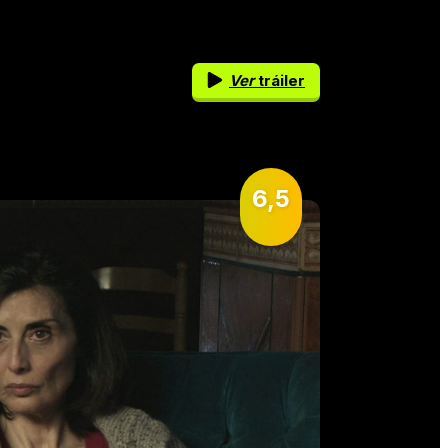
Ver
tráiler
6,5