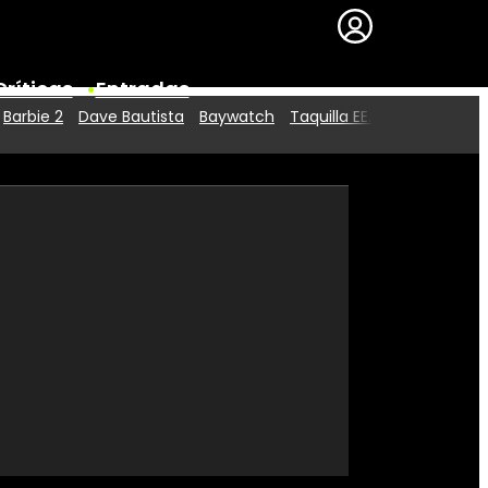
Críticas
Entradas
Barbie 2
Dave Bautista
Baywatch
Taquilla EE.UU.
Series
Premios