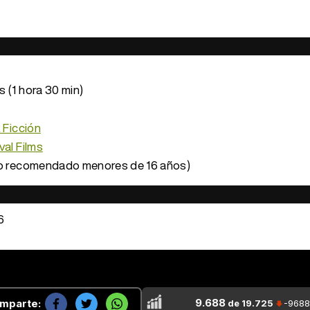
 (1 hora 30 min)
 Ficción
val Films
o recomendado menores de 16 años)
6
9.688
mparte:
de 19.725
-9688