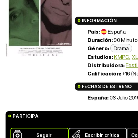
INFORMACIÓN
País:
España
Duración:
90 Minutos
Género:
Drama
Estudios:
KMPC
XL
Distribuidora:
Festi
Calificación:
+16 (N
FECHAS DE ESTRENO
España:
08 Julio 201
PARTICIPA
Seguir
Escribir crítica
Co