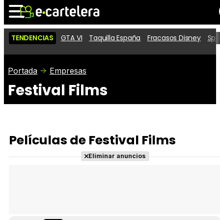
TENDENCIAS
GTA VI
Taquilla España
Fracasos Disney
Spi
Noticias
Cartelera
Películas
Portada
Empresas
Festival Films
Series
Vídeos
Taquilla
Fotos
Premios
Rostros
Críticas
Entradas
Películas de Festival Films
Eliminar anuncios