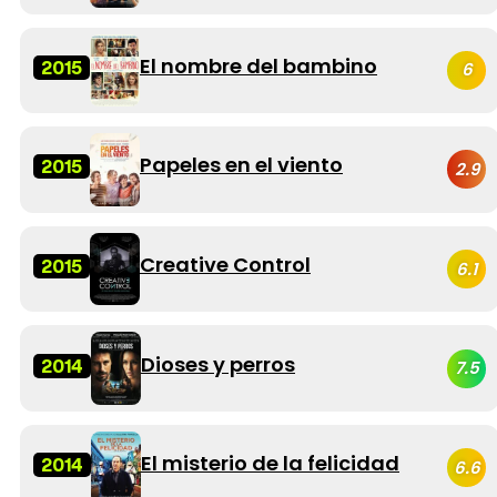
El nombre del bambino
2015
6
Papeles en el viento
2015
2.9
Creative Control
2015
6.1
Dioses y perros
2014
7.5
El misterio de la felicidad
2014
6.6