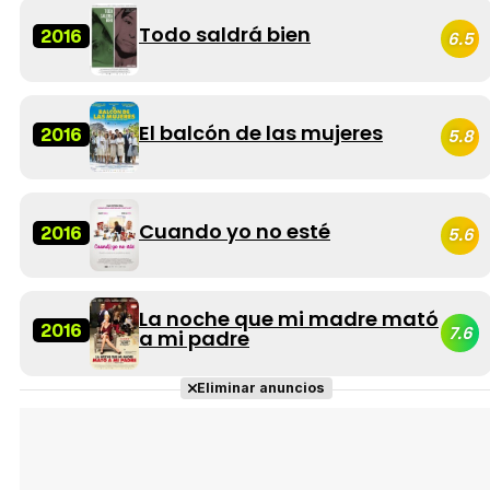
Todo saldrá bien
2016
6.5
El balcón de las mujeres
2016
5.8
Cuando yo no esté
2016
5.6
La noche que mi madre mató
2016
7.6
a mi padre
Eliminar anuncios