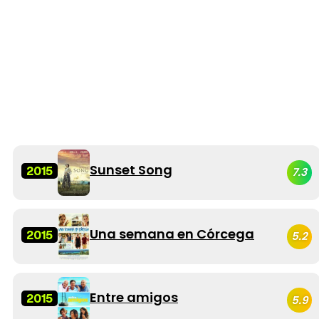
Sunset Song
2015
7.3
Una semana en Córcega
2015
5.2
Entre amigos
2015
5.9