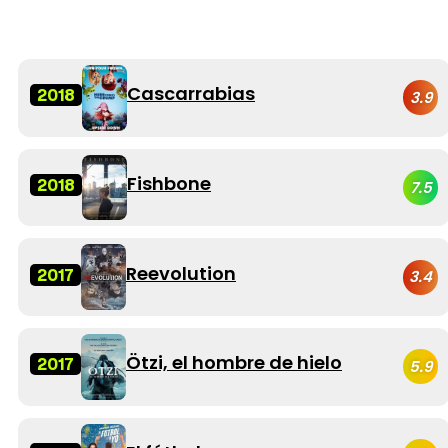
Cascarrabias
2018
3.9
Fishbone
2018
7.5
Reevolution
2017
3.4
Ötzi, el hombre de hielo
2017
5.9