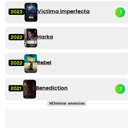
Víctima imperfecta
2023
7
Harka
2022
Rebel
2022
Benediction
2021
7
Eliminar anuncios