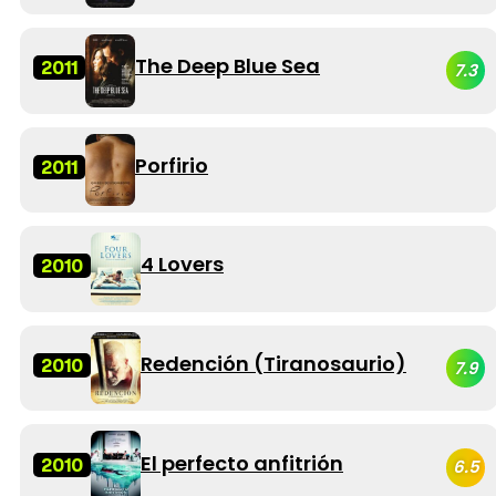
The Deep Blue Sea
2011
7.3
Porfirio
2011
4 Lovers
2010
Redención (Tiranosaurio)
2010
7.9
El perfecto anfitrión
2010
6.5