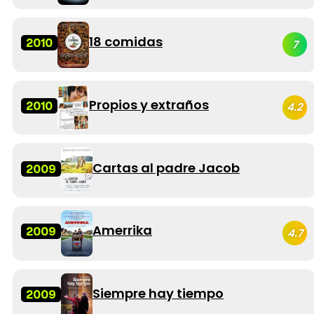
18 comidas
2010
7
Propios y extraños
2010
4.2
Cartas al padre Jacob
2009
Amerrika
2009
4.7
Siempre hay tiempo
2009