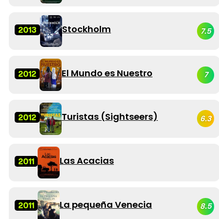
Stockholm
2013
7.5
El Mundo es Nuestro
2012
7
Turistas (Sightseers)
2012
6.3
Las Acacias
2011
La pequeña Venecia
2011
8.5