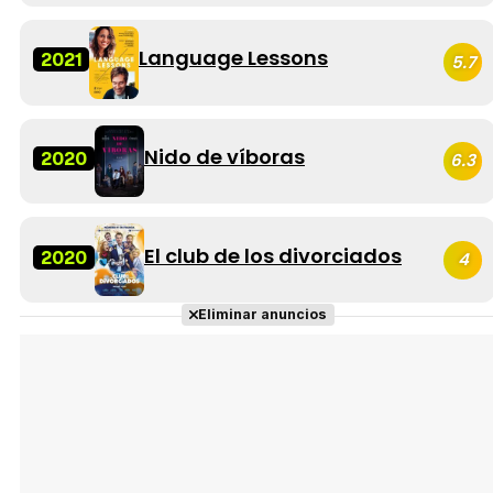
Language Lessons
2021
5.7
Nido de víboras
2020
6.3
El club de los divorciados
2020
4
Eliminar anuncios