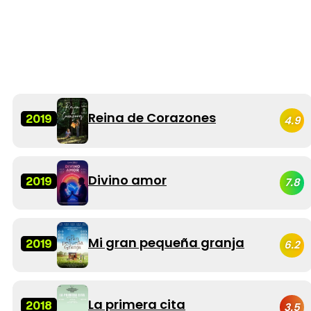
Reina de Corazones
2019
4.9
Divino amor
2019
7.8
Mi gran pequeña granja
2019
6.2
La primera cita
2018
3.5