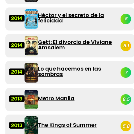
Héctor y el secreto de la
2014
8
felicidad
Gett: El divorcio de Viviane
2014
5.1
Amsalem
Lo que hacemos en las
2014
7
sombras
Metro Manila
2013
8.5
The Kings of Summer
2013
5.8