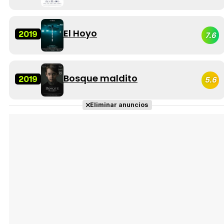
El Hoyo
2019
7.6
Bosque maldito
2019
5.6
Eliminar anuncios