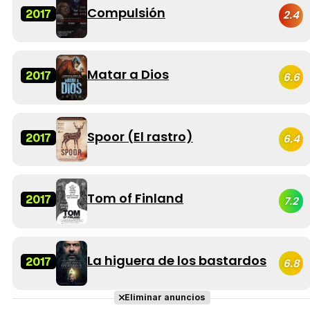
Compulsión
2017
2.4
Matar a Dios
2017
6.6
Spoor (El rastro)
2017
6.4
Tom of Finland
2017
7.2
La higuera de los bastardos
2017
6.8
Eliminar anuncios