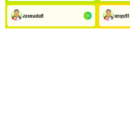
Joseuda8
angy91
7,1