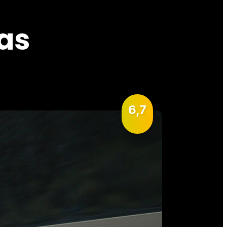
las
6,7