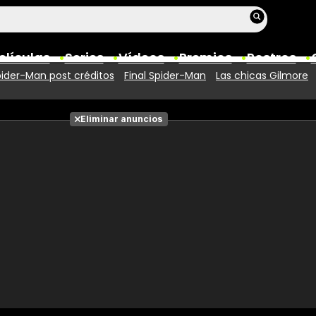
elículas
Series
Vídeos
Premios
Rostros
ider-Man post créditos
Final Spider-Man
Las chicas Gilmore
Películas
Eliminar anuncios
Fotos
Entradas