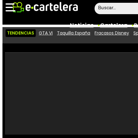
Noticias
Cartelera
P
TENDENCIAS
GTA VI
Taquilla España
Fracasos Disney
Sp
Noticias
Cartelera
Vídeos
Taquilla
Rostros
Críticas