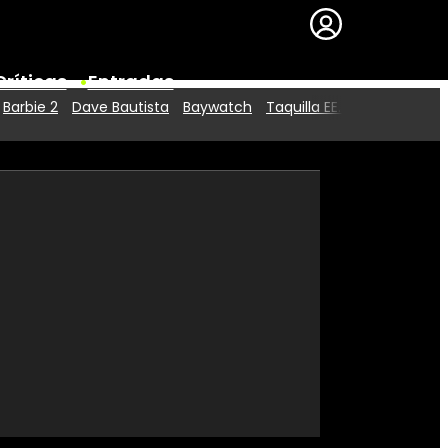
Críticas
Entradas
Barbie 2
Dave Bautista
Baywatch
Taquilla EE.UU.
Series
Premios