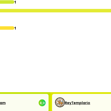
1
1
eam
ReyTemplario
8,0