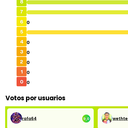
8
7
6
0
5
4
0
3
0
2
0
1
0
0
0
Votos por usuarios
rafa64
wetht
9,0