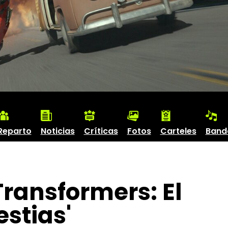
Reparto
Noticias
Críticas
Fotos
Carteles
Band
ransformers: El
estias'