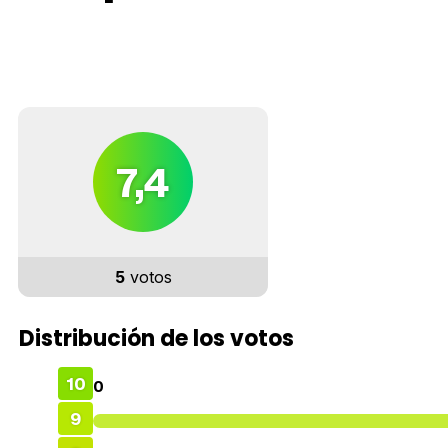
7,4
5
votos
Distribución de los votos
10
0
9