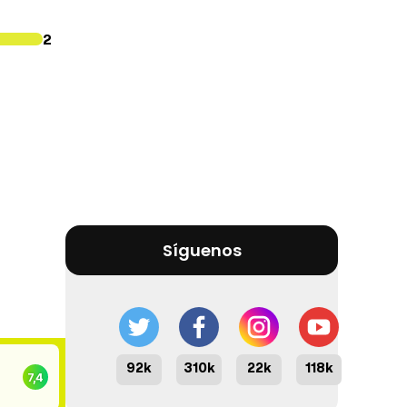
2
Síguenos
92k
310k
22k
118k
7,4