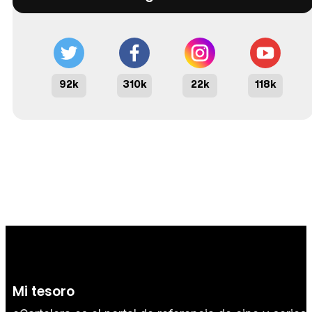
92k
310k
22k
118k
Mi tesoro