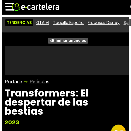
TENDENCIAS
GTA VI
Taquilla España
Fracasos Disney
Spi
Noticias
Cartelera
Películas
Eliminar anuncios
Series
Vídeos
Taquilla
Fotos
Premios
Rostros
Críticas
Entradas
Portada
Películas
Transformers: El
despertar de las
bestias
2023