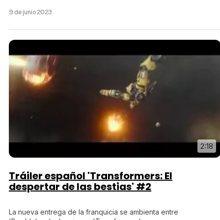
9 de junio 2023
Tráiler 'Do Not Enter' (2026)
2:18
Tráiler español 'Transformers: El
despertar de las bestias' #2
La nueva entrega de la franquicia se ambienta entre