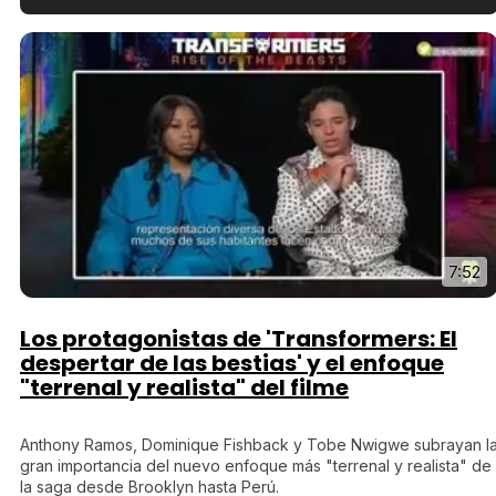
Tráiler en español de 'La isla olvidada'
Tráiler 'Vida perra' (2026)
7:52
Tráiler Oficial en VOSE 'The Audacity'
Los protagonistas de 'Transformers: El
despertar de las bestias' y el enfoque
"terrenal y realista" del filme
Tráiler en español 'Outcome' (2026)
Anthony Ramos, Dominique Fishback y Tobe Nwigwe subrayan l
gran importancia del nuevo enfoque más "terrenal y realista" de
la saga desde Brooklyn hasta Perú.