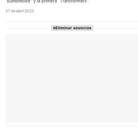
'Bumblebee' y la primera 'Transformers'.
27 de abril 2023
Eliminar anuncios