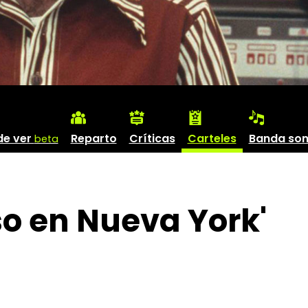
de ver
Reparto
Críticas
Carteles
Banda so
beta
so en Nueva York'