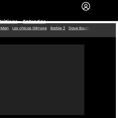
Críticas
Entradas
r-Man
Las chicas Gilmore
Barbie 2
Dave Bautista
Series
Premios