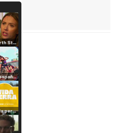
Tráiler 'North Star' (2023)
Tráiler en español de 'La isla olvidada'
Tráiler 'Vida perra' (2026)