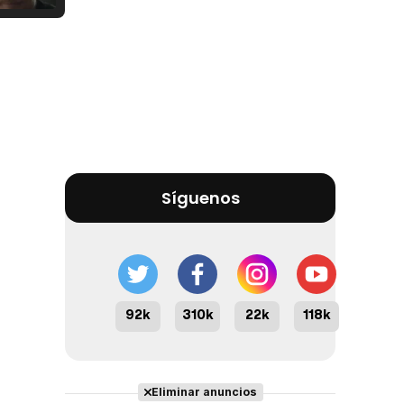
Tráiler Oficial en VOSE 'The Audacity'
Tráiler en español 'Outcome' (2026)
Síguenos
Tráiler 'Do Not Enter' (2026)
92k
310k
22k
118k
Eliminar anuncios