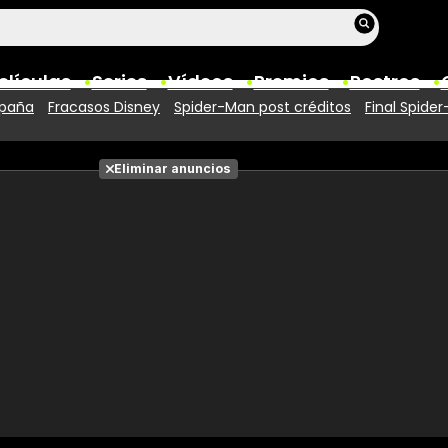
elículas
Series
Vídeos
Premios
Rostros
spaña
Fracasos Disney
Spider-Man post créditos
Final Spide
Películas
Eliminar anuncios
Fotos
Entradas