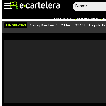
Noticias
Cartelera
P
TENDENCIAS
Spring Breakers 2
X Men
GTA VI
Taquilla E
Noticias
Cartelera
Vídeos
Taquilla
Rostros
Críticas