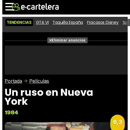
TENDENCIAS
GTA VI
Taquilla España
Fracasos Disney
Spi
Noticias
Cartelera
Eliminar anuncios
Series
Vídeos
Fotos
Premios
Críticas
Entradas
Portada
Películas
Un ruso en Nueva
York
1984
6,3