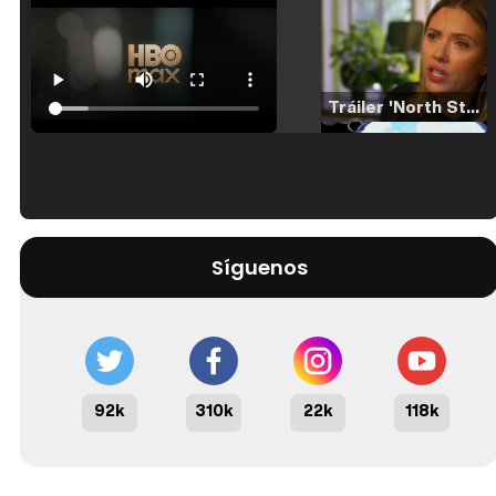
Tráiler 'North Star' (2023)
Tráiler en español de 'La isla olvidada'
Síguenos
Tráiler 'Vida perra' (2026)
92k
310k
22k
118k
Tráiler Oficial en VOSE 'The Audacity'