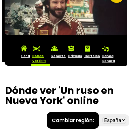
Ficha
Dónde
Reparto
Críticas
Carteles
Banda
Ver
Sonora
Beta
Dónde ver 'Un ruso en
Nueva York' online
Cambiar región: