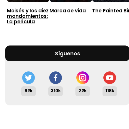
Moisés y los diez
Marca de vida
The Painted Bi
mandamientos:
La película
Síguenos
92k
310k
22k
118k