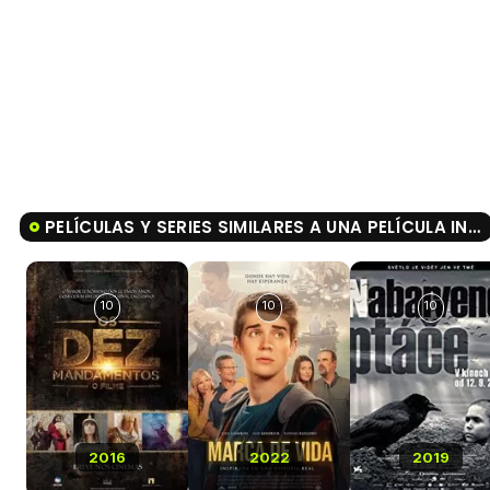
PELÍCULAS Y SERIES SIMILARES A UNA PELÍCULA INACABADA
10
10
10
2016
2022
2019