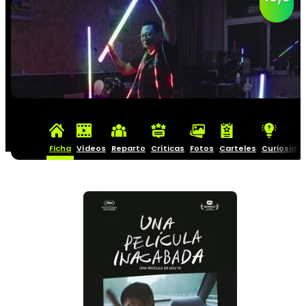
Ficha
Vídeos
Reparto
Críticas
Fotos
Carteles
Curiosida