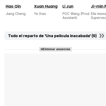
Hao Qin
Xuan Huang
Li Jun
Ji-min 
Jiang Cheng
Ye Xiao
POC Wang (Prod.
Ella mism
Assistant)
Superviso
Todo el reparto de 'Una película inacabada' (9)
Eliminar anuncios