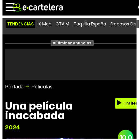
TENDENCIAS
X Men
GTA VI
Taquilla España
Fracasos Dis
Noticias
Cartelera
Películas
Eliminar anuncios
Series
Vídeos
Taquilla
Fotos
Premios
Rostros
Críticas
Entradas
Portada
Películas
Una película
Tráiler
inacabada
2024
10,0