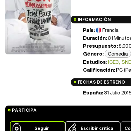
INFORMACIÓN
País:
Francia
Duración:
81 Minutos 
Presupuesto:
8.000
Género:
Comedia
Estudios:
ICE3
SND
Calificación:
PC (Pe
FECHAS DE ESTRENO
España:
31 Julio 201
PARTICIPA
Seguir
Escribir crítica
Co