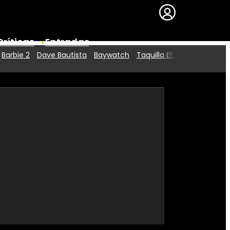
Críticas
Entradas
Barbie 2
Dave Bautista
Baywatch
Taquilla EE.UU.
Series
Premios