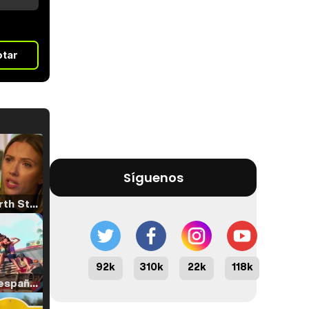
otar
Síguenos
Tráiler 'North Star' (2023)
92k
310k
22k
118k
Tráiler en español de 'La isla olvidada'