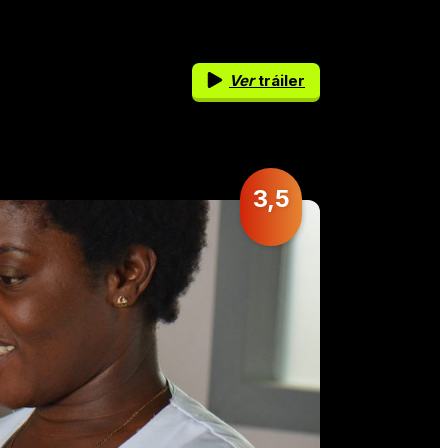
Ver
tráiler
3,5