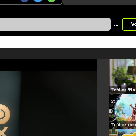
...
V