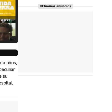
Eliminar anuncios
Tráiler 'Vida perra' (2026)
Tráiler Oficial en VOSE 'The Audacity'
nta años,
peculiar
e su
Tráiler en español 'Outcome' (2026)
spital,
Tráiler 'Do Not Enter' (2026)