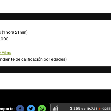
(1 hora 21 min)
.000
 Films
ndiente de calificación por edades)
5
3.255
mparte:
de 19.725
-3255