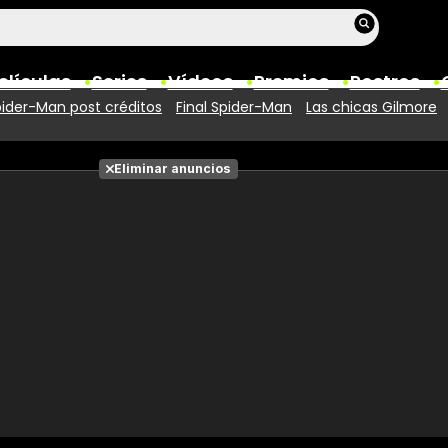
elículas
Series
Vídeos
Premios
Rostros
ider-Man post créditos
Final Spider-Man
Las chicas Gilmore
Películas
Eliminar anuncios
Fotos
Entradas