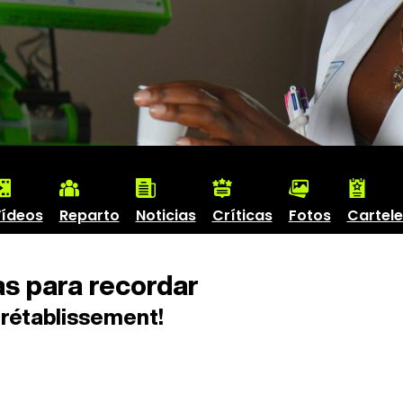
ídeos
Reparto
Noticias
Críticas
Fotos
Cartele
s para recordar
rétablissement!