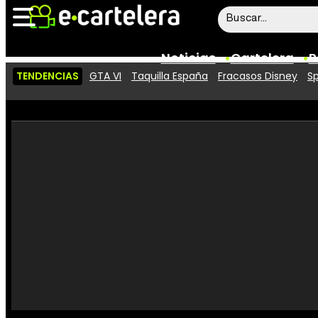
Noticias
Cartelera
P
TENDENCIAS
GTA VI
Taquilla España
Fracasos Disney
Sp
Noticias
Cartelera
Vídeos
Taquilla
Rostros
Críticas