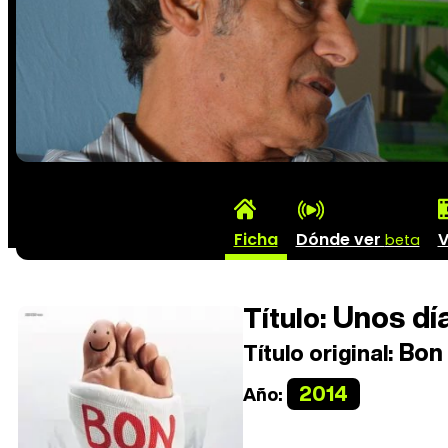
Ficha
Dónde ver
V
beta
Unos día
Título:
Bon 
Título original:
2014
Año: