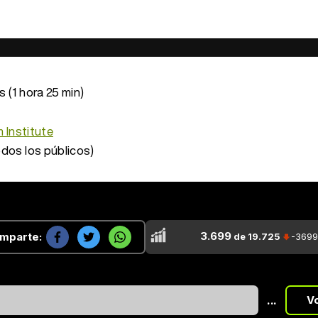
 (1 hora 25 min)
m Institute
dos los públicos)
3.699
mparte:
de 19.725
-3699
...
V