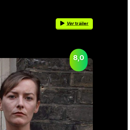
Ver
tráiler
8,0