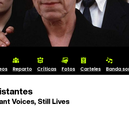
eos
Reparto
Críticas
Fotos
Carteles
Banda so
istantes
nt Voices, Still Lives