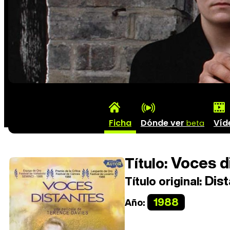
Ficha
Dónde ver
Víd
beta
Voces d
Título:
Dista
Título original:
1988
Año: