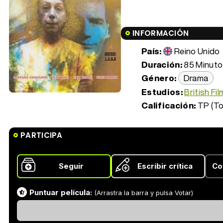
INFORMACIÓN
País:
Reino Unido
Duración:
85 Minutos
Género:
Drama
Estudios:
British Fil
Calificación:
TP (To
PARTICIPA
Seguir
Escribir crítica
Co
Puntuar película:
(Arrastra la barra y pulsa Votar)