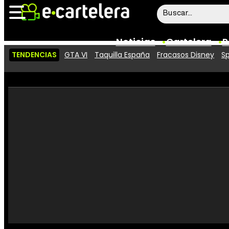
Noticias
Cartelera
P
TENDENCIAS
GTA VI
Taquilla España
Fracasos Disney
Sp
Noticias
Cartelera
Vídeos
Taquilla
Rostros
Críticas