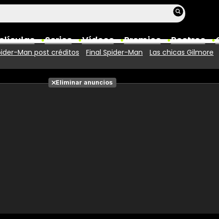
elículas
Series
Vídeos
Premios
Rostros
ider-Man post créditos
Final Spider-Man
Las chicas Gilmore
Películas
Eliminar anuncios
Fotos
Entradas