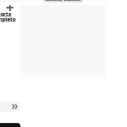
arto
mpleto