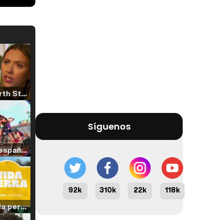
Tráiler 'North Star' (2023)
Síguenos
Tráiler en español de 'La isla olvidada'
92k
310k
22k
118k
Tráiler 'Vida perra' (2026)