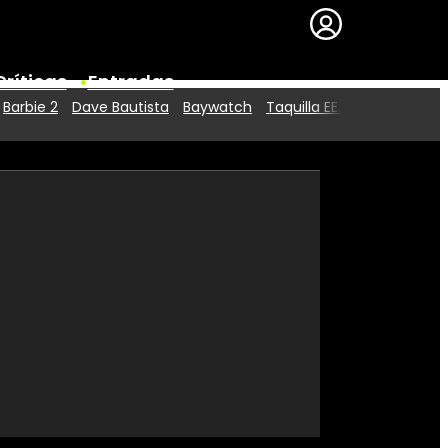
Críticas
Entradas
Barbie 2
Dave Bautista
Baywatch
Taquilla EE.UU.
Series
Premios