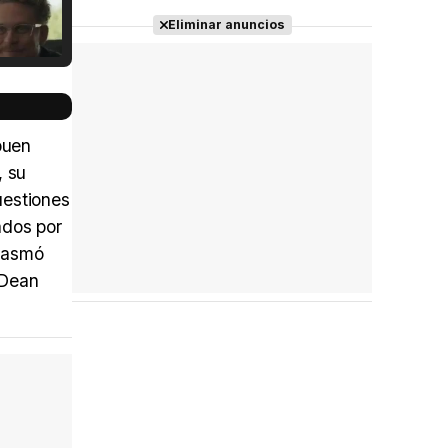
Eliminar anuncios
Tráiler Oficial en VOSE 'The Audacity'
buen
, su
uestiones
Tráiler en español 'Outcome' (2026)
ados por
plasmó
 Dean
Tráiler 'Do Not Enter' (2026)